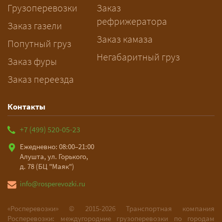
Грузоперевозки
Заказ
рассчитает маршрут и запустит
рефрижератора
подготовку документов.
Заказ газели
Заказ камаза
Попутный груз
Негабаритный груз
Заказ фуры
Заказ переезда
Контакты
+7 (499) 520-05-23
Ежедневно: 08:00–21:00
Алушта, ул. Горького,
д. 78 (БЦ "Маяк")
info@rosperevozki.ru
«Росперевозки» ©
2015-2026
Транспортная компания
Росперевозки: междугородние грузоперевозки по городам