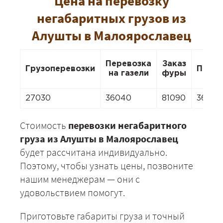
Цена на перевозку
негабаритных грузов из
Алушты в Малоярославец
Перевозка
Заказ
Грузоперевозки
Перее
на газели
фуры
27030
36040
81090
36040
Стоимость
перевозки негабаритного
груза из Алушты в Малоярославец
будет рассчитана индивидуально.
Поэтому, чтобы узнать цены, позвоните
нашим менеджерам — они с
удовольствием помогут.
Приготовьте габариты груза и точный