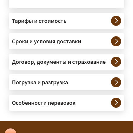
На чём перевозят негабаритные
грузы?
Тарифы и стоимость
— На тралах и низкорамниках —
платформах, рассчитанных на
Сроки и условия доставки
крупногабаритную технику и
конструкции. Транспорт подбираем
под конкретные размеры и вес груза.
Договор, документы и страхование
Нужны ли машины прикрытия и
Погрузка и разгрузка
сопровождение?
— При необходимости — да, и мы их
Особенности перевозок
организуем. Потребность в машинах
прикрытия зависит от габаритов
груза и маршрута; это определяется
при оформлении разрешения.