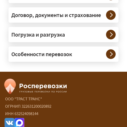
конструкции. Транспорт подбираем
под конкретные размеры и вес груза.
Договор, документы и страхование
Нужны ли машины прикрытия и
Погрузка и разгрузка
сопровождение?
— При необходимости — да, и мы их
Особенности перевозок
организуем. Потребность в машинах
прикрытия зависит от габаритов
груза и маршрута; это определяется
при оформлении разрешения.
Сколько стоит перевозка
негабарита?
ООО "ТРАСТ ТРАНС"
ОГРНИП 322631200020892
— От 90 ₽/км. Точная стоимость
ИНН 632524098144
рассчитывается индивидуально: