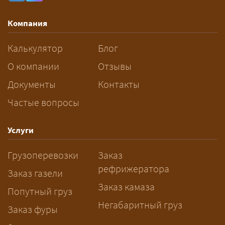
влияют габариты и вес груза,
маршрут, необходимость
Компания
разрешений и машин
сопровождения.
Калькулятор
Блог
За сколько дней заказывать
О компании
Отзывы
перевозку негабарита?
Документы
Контакты
Частые вопросы
— Заранее: только оформление
спецразрешения занимает 2–10
рабочих дней. Оставьте заявку
Услуги
заблаговременно — логист
Грузоперевозки
Заказ
рассчитает маршрут и запустит
рефрижератора
подготовку документов.
Заказ газели
Заказ камаза
Попутный груз
Негабаритный груз
Заказ фуры