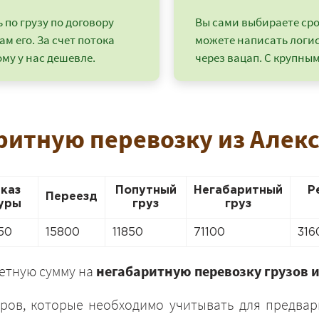
по грузу по договору
Вы сами выбираете срок
ам его. За счет потока
можете написать логи
му у нас дешевле.
через вацап. С крупным
ритную перевозку из Алек
аказ
Попутный
Негабаритный
Р
Переезд
уры
груз
груз
+7 (499) 520-05-23
50
15800
11850
71100
316
ретную сумму на
негабаритную перевозку грузов и
ров, которые необходимо учитывать для предвар