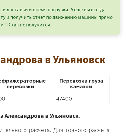
и доставки и время погрузки. А еще вы всегда
сту и получить отчет по движению машины прямо
и ТК так не получится.
сандрова в Ульяновск
ефрижераторные
Перевозка груза
перевозки
камазом
00
47400
з Александрова в Ульяновск
.
ительного расчета. Для точного расчета