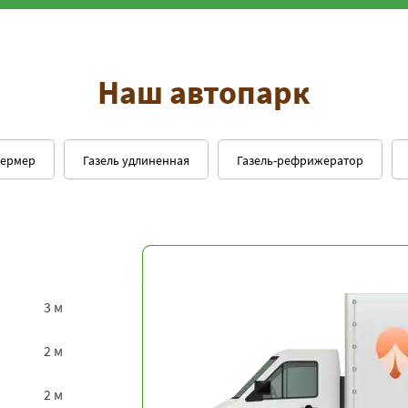
Наш автопарк
фермер
Газель удлиненная
Газель-рефрижератор
3 м
2 м
2 м