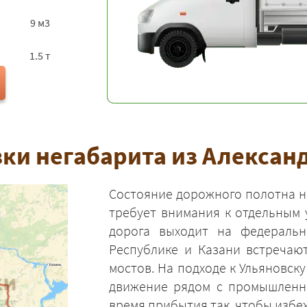
9 м3
1.5 т
ки негабарита из Александ
Состояние дорожного полотна н
требует внимания к отдельным 
дорога выходит на федеральн
Республике и Казани встречаю
мостов. На подходе к Ульяновск
движение рядом с промышленны
время прибытия так, чтобы избе