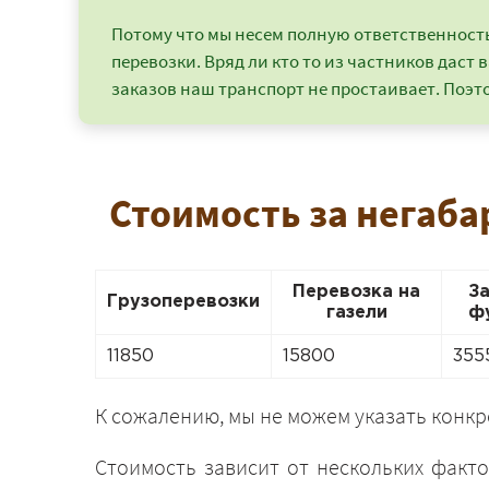
Потому что мы несем полную ответственность 
перевозки. Вряд ли кто то из частников даст в
заказов наш транспорт не простаивает. Поэто
Стоимость за негаба
Перевозка на
З
Грузоперевозки
газели
ф
11850
15800
355
К сожалению, мы не можем указать конк
Стоимость зависит от нескольких факто