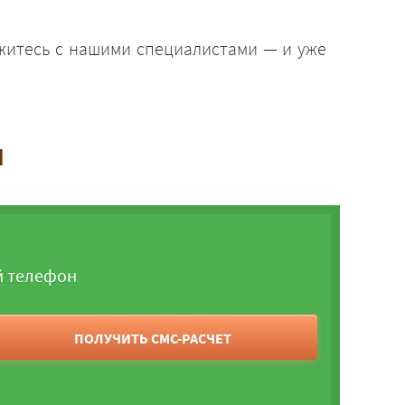
яжитесь с нашими специалистами — и уже
и
й телефон
ПОЛУЧИТЬ СМС-РАСЧЕТ