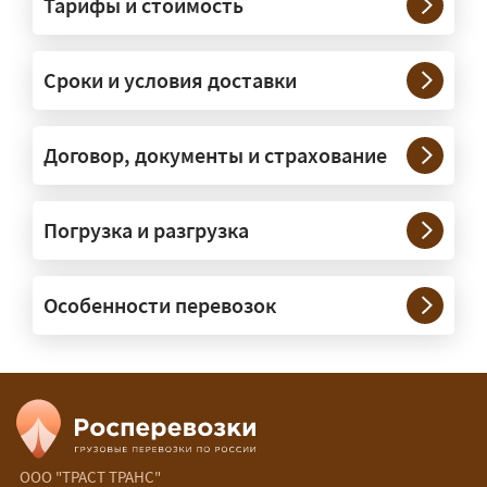
Тарифы и стоимость
— На тралах и низкорамниках —
платформах, рассчитанных на
Сроки и условия доставки
крупногабаритную технику и
конструкции. Транспорт подбираем
под конкретные размеры и вес груза.
Договор, документы и страхование
Нужны ли машины прикрытия и
Погрузка и разгрузка
сопровождение?
— При необходимости — да, и мы их
Особенности перевозок
организуем. Потребность в машинах
прикрытия зависит от габаритов
груза и маршрута; это определяется
при оформлении разрешения.
Сколько стоит перевозка
негабарита?
ООО "ТРАСТ ТРАНС"