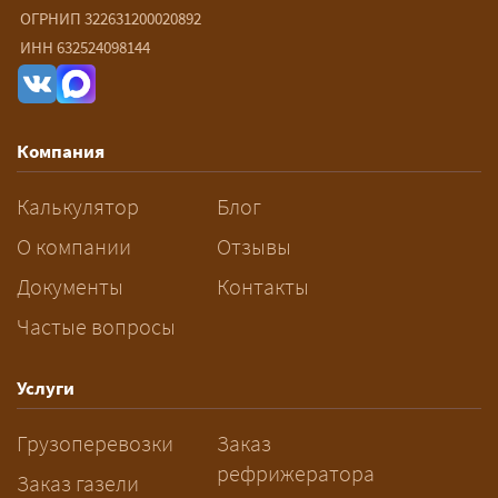
ОГРНИП 322631200020892
— От 60 ₽/км. Точная стоимость
ИНН 632524098144
рассчитывается индивидуально:
влияют габариты и вес груза,
маршрут, необходимость
Компания
разрешений и машин
сопровождения.
Калькулятор
Блог
За сколько дней заказывать
О компании
Отзывы
перевозку негабарита?
Документы
Контакты
Частые вопросы
— Заранее: только оформление
спецразрешения занимает 2–10
рабочих дней. Оставьте заявку
Услуги
заблаговременно — логист
Грузоперевозки
Заказ
рассчитает маршрут и запустит
рефрижератора
подготовку документов.
Заказ газели