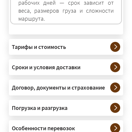
рабочих дней — срок зависит от
веса, размеров груза и сложности
маршрута.
На чём перевозят негабаритные
грузы?
Тарифы и стоимость
— На тралах и низкорамниках —
платформах, рассчитанных на
Сроки и условия доставки
крупногабаритную технику и
конструкции. Транспорт подбираем
под конкретные размеры и вес груза.
Договор, документы и страхование
Нужны ли машины прикрытия и
Погрузка и разгрузка
сопровождение?
— При необходимости — да, и мы их
Особенности перевозок
организуем. Потребность в машинах