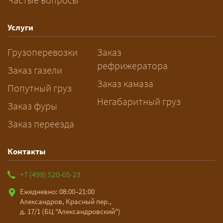
— Заранее: только оформление
спецразрешения занимает 2–10
рабочих дней. Оставьте заявку
Услуги
заблаговременно — логист
Грузоперевозки
Заказ
рассчитает маршрут и запустит
рефрижератора
подготовку документов.
Заказ газели
Заказ камаза
Попутный груз
Негабаритный груз
Заказ фуры
Заказ переезда
Контакты
+7 (499) 520-05-23
Ежедневно: 08:00–21:00
Александров, Красный пер.,
д. 17/1 (БЦ "Александровский")