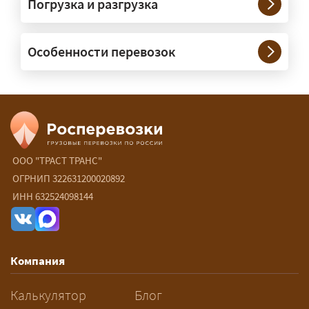
Погрузка и разгрузка
сопровождение?
— При необходимости — да, и мы их
Особенности перевозок
организуем. Потребность в машинах
прикрытия зависит от габаритов
груза и маршрута; это определяется
при оформлении разрешения.
Сколько стоит перевозка
негабарита?
ООО "ТРАСТ ТРАНС"
ОГРНИП 322631200020892
— От 90 ₽/км. Точная стоимость
ИНН 632524098144
рассчитывается индивидуально:
влияют габариты и вес груза,
маршрут, необходимость
Компания
разрешений и машин
сопровождения.
Калькулятор
Блог