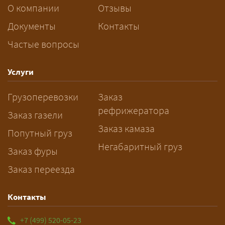
За сколько дней заказывать
О компании
Отзывы
перевозку негабарита?
Документы
Контакты
Частые вопросы
— Заранее: только оформление
спецразрешения занимает 2–10
рабочих дней. Оставьте заявку
Услуги
заблаговременно — логист
Грузоперевозки
Заказ
рассчитает маршрут и запустит
рефрижератора
подготовку документов.
Заказ газели
Заказ камаза
Попутный груз
Негабаритный груз
Заказ фуры
Заказ переезда
Контакты
+7 (499) 520-05-23