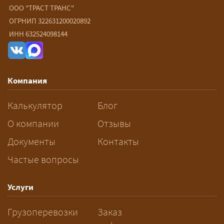
негабарита?
ООО "ТРАСТ ТРАНС"
ОГРНИП 322631200020892
— От 90 ₽/км. Точная стоимость
ИНН 632524098144
рассчитывается индивидуально:
влияют габариты и вес груза,
маршрут, необходимость
Компания
разрешений и машин
сопровождения.
Калькулятор
Блог
За сколько дней заказывать
О компании
Отзывы
перевозку негабарита?
Документы
Контакты
Частые вопросы
— Заранее: только оформление
спецразрешения занимает 2–10
рабочих дней. Оставьте заявку
Услуги
заблаговременно — логист
Грузоперевозки
Заказ
рассчитает маршрут и запустит