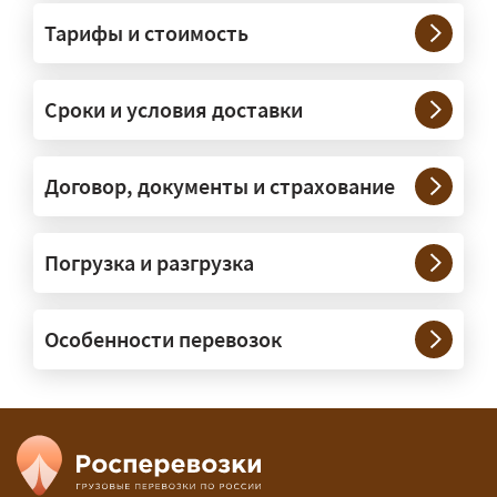
грузы?
Тарифы и стоимость
— На тралах и низкорамниках —
платформах, рассчитанных на
Сроки и условия доставки
крупногабаритную технику и
конструкции. Транспорт подбираем
под конкретные размеры и вес груза.
Договор, документы и страхование
Нужны ли машины прикрытия и
Погрузка и разгрузка
сопровождение?
— При необходимости — да, и мы их
Особенности перевозок
организуем. Потребность в машинах
прикрытия зависит от габаритов
груза и маршрута; это определяется
при оформлении разрешения.
Сколько стоит перевозка