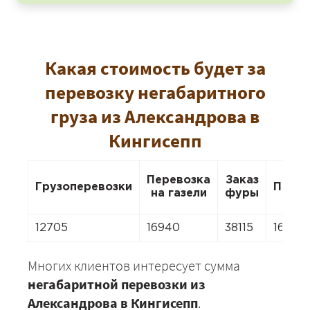
Какая стоимость будет за
перевозку негабаритного
груза из Александрова в
Кингисепп
Перевозка
Заказ
Грузоперевозки
Перее
на газели
фуры
12705
16940
38115
16940
Многих клиентов интересует сумма
негабаритной перевозки из
Александрова в Кингисепп
.