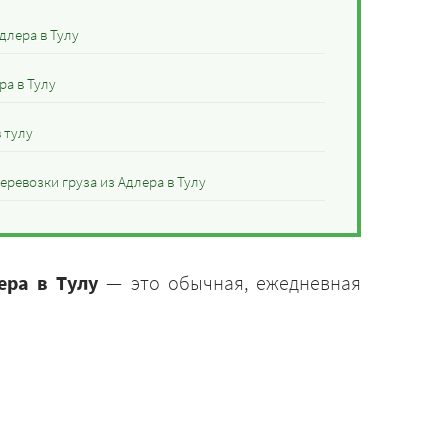
длера в Тулу
ра в Тулу
 тулу
ревозки груза из Адлера в Тулу
ера в Тулу
— это обычная, ежедневная