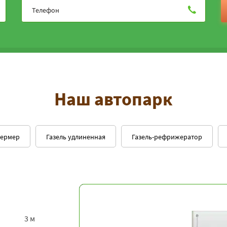
Наш автопарк
фермер
Газель удлиненная
Газель-рефрижератор
3 м