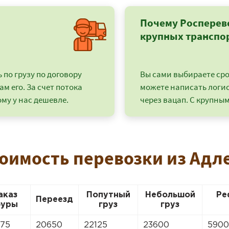
Почему Росперев
крупных транспо
по грузу по договору
Вы сами выбираете срок
ам его. За счет потока
можете написать логи
му у нас дешевле.
через вацап. С крупным
тоимость перевозки из Адле
+7 (499) 520-05-23
аказ
Попутный
Небольшой
Ре
Переезд
уры
груз
груз
375
20650
22125
23600
590