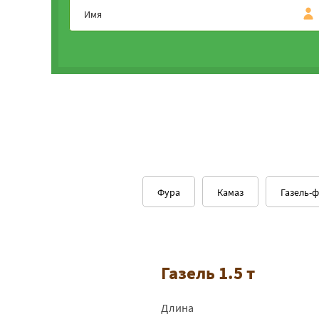
Фура
Камаз
Газель-
Газель 1.5 т
Длина