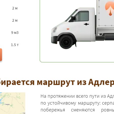
2 м
2 м
9 м3
1.5 т
ирается маршрут из Адлер
На протяжении всего пути из Ад
по устойчивому маршруту: серп
побережья сменяются ровн