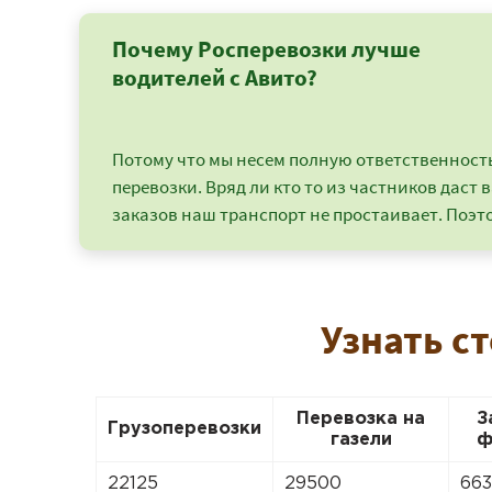
Почему Росперевозки лучше
водителей с Авито?
Потому что мы несем полную ответственность 
перевозки. Вряд ли кто то из частников даст в
заказов наш транспорт не простаивает. Поэто
Узнать с
Перевозка на
З
Грузоперевозки
газели
ф
22125
29500
66