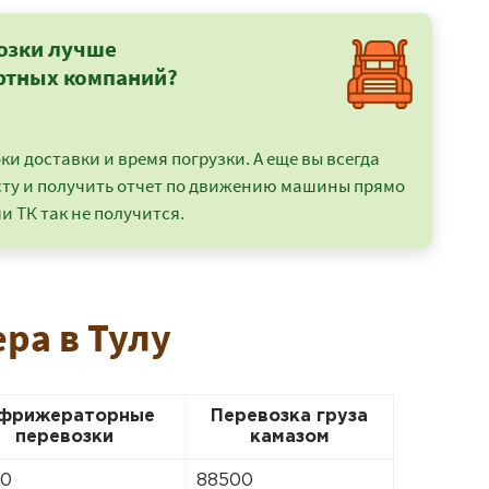
озки лучше
ртных компаний?
и доставки и время погрузки. А еще вы всегда
сту и получить отчет по движению машины прямо
и ТК так не получится.
ра в Тулу
фрижераторные
Перевозка груза
перевозки
камазом
00
88500