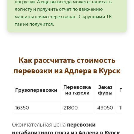
погрузки. А еще вы всегда можете написать
логисту и получить отчет по движению
машины прямо через вацап. С крупными ТК
так не получится.
Как рассчитать стоимость
перевозки из Адлера в Курск
Перевозка
Заказ
Грузоперевозки
Пере
на газели
фуры
16350
21800
49050
15260
Окончательная цена
перевозки
негабаритного груза из Адлера в Курск