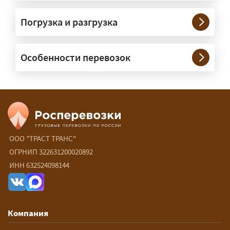
Нужны ли машины прикрытия и
Погрузка и разгрузка
сопровождение?
— При необходимости — да, и мы их
Особенности перевозок
организуем. Потребность в машинах
прикрытия зависит от габаритов
груза и маршрута; это определяется
при оформлении разрешения.
Сколько стоит перевозка
негабарита?
ООО "ТРАСТ ТРАНС"
ОГРНИП 322631200020892
— От 60 ₽/км. Точная стоимость
ИНН 632524098144
рассчитывается индивидуально:
влияют габариты и вес груза,
маршрут, необходимость
Компания
разрешений и машин