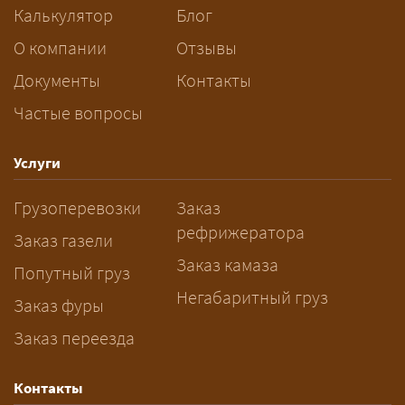
сопровождения.
Калькулятор
Блог
За сколько дней заказывать
О компании
Отзывы
перевозку негабарита?
Документы
Контакты
Частые вопросы
— Заранее: только оформление
спецразрешения занимает 2–10
рабочих дней. Оставьте заявку
Услуги
заблаговременно — логист
Грузоперевозки
Заказ
рассчитает маршрут и запустит
рефрижератора
подготовку документов.
Заказ газели
Заказ камаза
Попутный груз
Негабаритный груз
Заказ фуры
Заказ переезда
Контакты