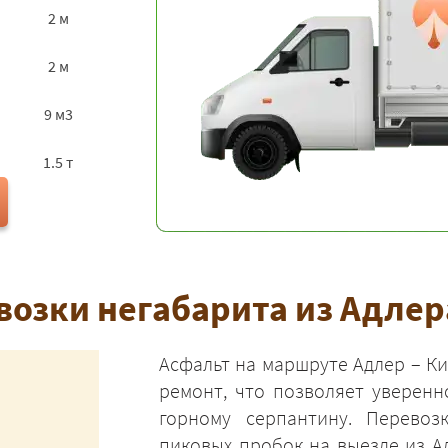
2 м
2 м
9 м3
1.5 т
озки негабарита из Адлер
Асфальт на маршруте Адлер – К
ремонт, что позволяет уверен
горному серпантину. Перевоз
пиковых пробок на выезде из А