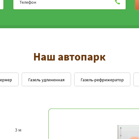
Наш автопарк
фермер
Газель удлиненная
Газель-рефрижератор
3 м