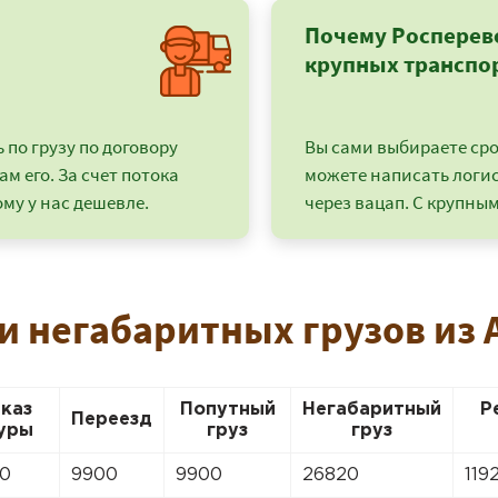
Почему Росперев
крупных транспо
по грузу по договору
Вы сами выбираете срок
ам его. За счет потока
можете написать логи
му у нас дешевле.
через вацап. С крупным
и негабаритных грузов из 
+7 (499) 520-05-23
аказ
Попутный
Негабаритный
Р
Переезд
уры
груз
груз
10
9900
9900
26820
119