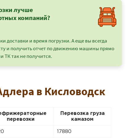
озки лучше
ртных компаний?
и доставки и время погрузки. А еще вы всегда
сту и получить отчет по движению машины прямо
и ТК так не получится.
Адлера в Кисловодск
ефрижераторные
Перевозка груза
перевозки
камазом
20
17880