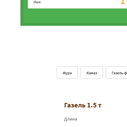
Фура
Камаз
Газель-
Газель 1.5 т
Длина