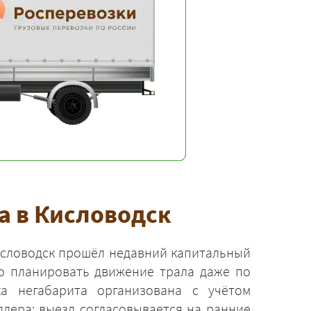
а в Кисловодск
исловодск прошёл недавний капитальный
но планировать движение трала даже по
ка негабарита организована с учётом
длера: выезд согласовывается на ранние