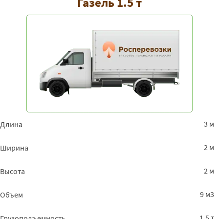
Газель 1.5 т
3 м
Длина
2 м
Ширина
2 м
Высота
9 м3
Объем
1.5 т
Грузоподъемность