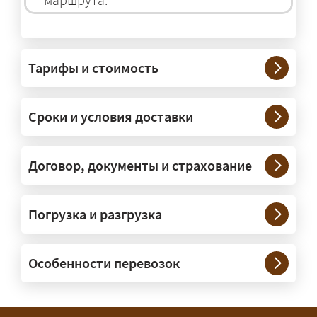
На чём перевозят негабаритные
грузы?
Тарифы и стоимость
— На тралах и низкорамниках —
платформах, рассчитанных на
Сроки и условия доставки
крупногабаритную технику и
конструкции. Транспорт подбираем
под конкретные размеры и вес груза.
Договор, документы и страхование
Нужны ли машины прикрытия и
Погрузка и разгрузка
сопровождение?
— При необходимости — да, и мы их
Особенности перевозок
организуем. Потребность в машинах
прикрытия зависит от габаритов
груза и маршрута; это определяется