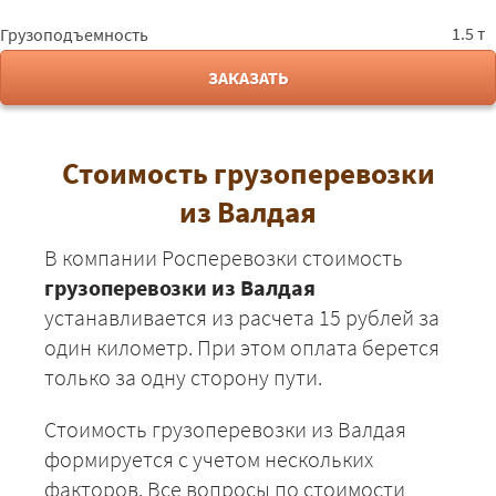
Валдай - Ростов-на-
34825
37611
4596
1.5 т
Грузоподъемность
Дону
ЗАКАЗАТЬ
Валдай - Рязань
12825
13851
1692
Валдай - Самара
34675
37449
4577
Стоимость грузоперевозки
Валдай - Саранск
24225
26163
3197
из Валдая
Валдай - Саратов
29225
31563
3857
В компании Росперевозки стоимость
грузоперевозки из Валдая
Валдай - Смоленск
13175
14229
17391
устанавливается из расчета 15 рублей за
один километр. При этом оплата берется
Валдай - Сочи
48500
52380
6402
только за одну сторону пути.
Валдай - Суздаль
13150
14202
1735
Стоимость грузоперевозки из Валдая
формируется с учетом нескольких
Валдай -
27675
29889
3653
Светлогорск
факторов. Все вопросы по стоимости