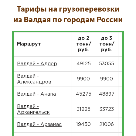
Тарифы на грузоперевозки
из Валдая по городам России
до 2
до 3
до 5
Маршрут
тонн/
тонн/
тонн
руб.
руб.
руб.
Валдай - Адлер
49125
53055
6484
Валдай -
9900
9900
11913
Александров
Валдай - Анапа
45275
48897
5976
Валдай -
31225
33723
4121
Архангельск
Валдай - Арзамас
19450
21006
2567