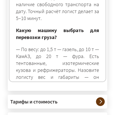
наличие свободного транспорта на
дату. Точный расчёт логист делает за
5–10 минут.
Какую машину выбрать для
перевозки груза?
— По весу: до 1,5 т — газель, до 10 т —
КамАЗ, до 20 т — фура. Есть
тентованные, изотермические
кузова и рефрижераторы. Назовите
логисту вес и габариты — он
подберёт оптимальный транспорт.
Грузы какого веса вы перевозите?
Тарифы и стоимость
— Штатно — от 100 кг до 20 тонн.
Мелкие партии едут догрузом,