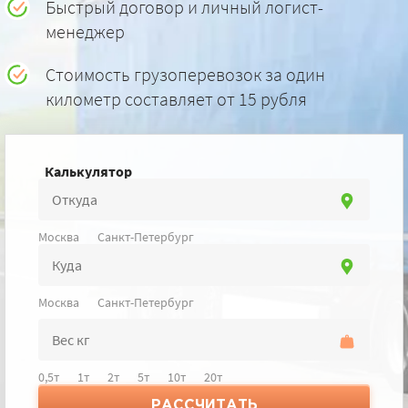
Быстрый договор и личный логист-
менеджер
Стоимость грузоперевозок за один
километр составляет от 15 рубля
Калькулятор
Москва
Санкт-Петербург
Москва
Санкт-Петербург
0,5т
1т
2т
5т
10т
20т
РАССЧИТАТЬ