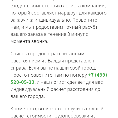
входят в компетенцию логиста компании,
Валдай - Сясьстрой
10750
11610
1419
который составляет маршрут для каждого
заказчика индивидуально. Позвоните
Валдай - Таганрог
36450
39366
4811
нам, и мы предоставим точный расчёт
Валдай - Нижний
вашего заказа в течение 3 минут с
47650
51462
6289
Тагил
момента звонка.
Валдай - Тамбов
19425
20979
2564
Список городов с рассчитанным
расстоянием из Валдая представлен
Валдай - Тольятти
32650
35262
4309
справа. Если вы не нашли свой город,
Валдай - Томск
94450
102006
12467
просто позвоните нам по номеру
+7 (499)
520-05-23
, и наш логист сделает для вас
Валдай - Торжок
9900
9900
9900
индивидуальный расчет расстояния до
вашего города.
Валдай - Туапсе
45600
49248
6019
Кроме того, вы можете получить полный
Валдай - Тула
12400
13392
1636
расчёт стоимости грузоперевозки из