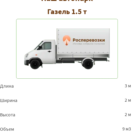
Валдай - Пермь
39125
42255
5164
Газель 1.5 т
Валдай - Санкт-
10300
11124
1359
Петербург
Валдай -
17925
19359
2366
Петрозаводск
Валдай - Приморск
13525
14607
1785
Валдай - Приозерск
13975
15093
1844
Валдай - Псков
11100
11988
1465
3 м
Длина
Валдай - Пятигорск
47250
51030
6237
2 м
Ширина
Валдай - Рыбинск
9900
9900
11517
2 м
Высота
Валдай - Ростов
9900
9900
1194
9 м3
Объем