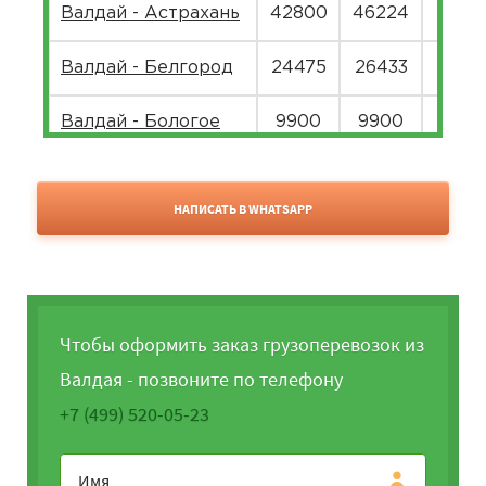
Валдай - Астрахань
42800
46224
5649
Валдай - Белгород
24475
26433
3230
Валдай - Бологое
9900
9900
9900
Валдай - Боровичи
9900
9900
9900
НАПИСАТЬ В WHATSAPP
Валдай - Брянск
16450
17766
2171
Валдай - Чебоксары
24075
26001
3177
Валдай - Челябинск
52075
56241
6873
Чтобы оформить заказ грузоперевозок из
Валдая - позвоните по телефону
Валдай - Череповец
9900
9936
1214
+7 (499) 520-05-23
Валдай - Дмитров
9900
9900
9900