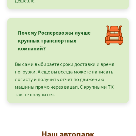
дешевле.
Валдай - Нижний
18250
19710
2409
Новгород
Валдай - Ногинск
9900
9900
1194
Почему Росперевозки лучше
Валдай - Великий
9900
9900
9900
крупных транспортных
Новгород
компаний?
Валдай -
44900
48492
5926
Новороссийск
Вы сами выбираете сроки доставки и время
Валдай -
87625
94635
11566
Новосибирск
погрузки. А еще вы всегда можете написать
логисту и получить отчет по движению
Валдай - Омск
71775
77517
9474
машины прямо через вацап. С крупными ТК
так не получится.
Валдай - Орел
16900
18252
2230
Валдай - Оренбург
44400
47952
5860
Валдай - Пенза
24000
25920
3168
Наш автопарк