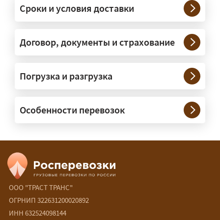
Сроки и условия доставки
крупные — отдельной машиной.
Тяжеловесы 30–90 т организуем
через проверенных партнёров.
Договор, документы и страхование
Возите ли вы грузы по всей
Погрузка и разгрузка
России?
— Да, специализируемся на
Особенности перевозок
межгородних перевозках по всей
России (от 100 км). Груз едет от
адреса до адреса на одной машине,
без перегрузок. По направлениям
Калининград и Крым берём грузы от
500 кг.
ООО "ТРАСТ ТРАНС"
ОГРНИП 322631200020892
Есть ли сборные и попутные
ИНН 632524098144
перевозки?