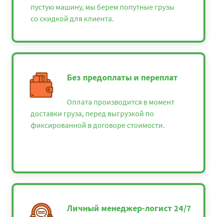
пустую машину, мы берем попутные грузы
Валдай - Кингисепп
12575
13581
1659
со скидкой для клиента.
Валдай - Киров
27075
29241
3573
Валдай - Кисловодск
47950
51786
6329
Без предоплаты и переплат
Валдай - Клин
9900
9900
9900
Оплата производится в момент
Валдай - Коломна
10650
11502
1405
доставки груза, перед выгрузкой по
фиксированной в договоре стоимости.
Валдай - Кострома
11650
12582
1537
Валдай - Красная
49125
53055
6484
Поляна
Валдай - Краснодар
41575
44901
5487
Валдай - Красноярск
108000
116640
14256
Личный менеджер-логист 24/7