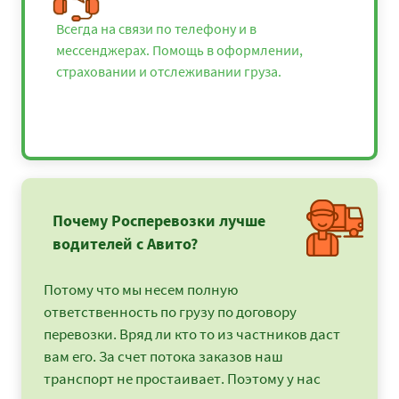
Валдай - Курск
21000
22680
2772
Всегда на связи по телефону и в
мессенджерах. Помощь в оформлении,
Валдай - Липецк
18875
20385
2491
страховании и отслеживании груза.
Валдай - Луга
9900
9900
1069
Валдай - Великие
10050
10854
1326
Луки
Валдай -
49900
53892
6586
Магнитогорск
Почему Росперевозки лучше
Валдай -
9900
10611
1296
водителей с Авито?
Малоярославец
Валдай - Москва
9900
9900
1026
Потому что мы несем полную
ответственность по грузу по договору
Валдай - Мурманск
40775
44037
5382
перевозки. Вряд ли кто то из частников даст
вам его. За счет потока заказов наш
Валдай - Муром
15500
16740
2046
транспорт не простаивает. Поэтому у нас