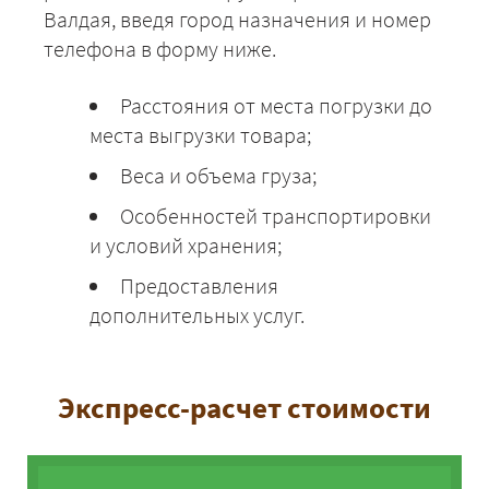
Валдая, введя город назначения и номер
Валдай - Тюмень
56225
60723
7421
телефона в форму ниже.
Валдай - Тверь
9900
9900
9900
Расстояния от места погрузки до
места выгрузки товара;
Валдай - Уфа
41975
45333
5540
Веса и объема груза;
Валдай - Ульяновск
28950
31266
3821
Особенностей транспортировки
и условий хранения;
Валдай - Выборг
13600
14688
1795
Предоставления
Валдай - Владимир
12275
13257
1620
дополнительных услуг.
Валдай - Волгоград
32225
34803
4253
Экспресс-расчет стоимости
Валдай - Волхов
9900
10665
1303
Валдай - Вышний
По
По
По
Волочёк
запросу
запросу
запро