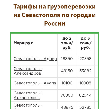
Тарифы на грузоперевозки
из Севастополя по городам
России
до 2
до 3
до 5
Маршрут
тонн/
тонн/
тонн
руб.
руб.
руб.
Севастополь - Адлер
18850
20358
2488
Севастополь -
49150
53082
6487
Александров
Севастополь - Анапа
10100
10908
1333
Севастополь -
76800
82944
10137
Архангельск
Севастополь -
48875
52785
6451