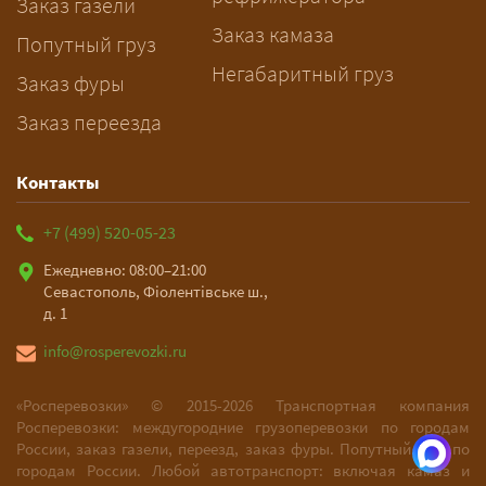
и подберёт машину. Все условия и
Заказ газели
цена фиксируются в договоре;
Заказ камаза
Попутный груз
оплата после доставки, перед
Негабаритный груз
Заказ фуры
выгрузкой.
Заказ переезда
Контакты
+7 (499) 520-05-23
Ежедневно: 08:00–21:00
Севастополь, Фіолентівське ш.,
д. 1
info@rosperevozki.ru
«Росперевозки» ©
2015-2026
Транспортная компания
Росперевозки: междугородние грузоперевозки по городам
России, заказ газели, переезд, заказ фуры. Попутный груз по
городам России. Любой автотранспорт: включая камаз и