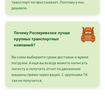
Севастополь - Муром
49375
53325
6517
транспорт не простаивает. Поэтому у нас
дешевле.
Севастополь -
55475
59913
7322
Нижний Новгород
Севастополь -
47125
50895
6220
Ногинск
Почему Росперевозки лучше
Севастополь -
60850
65718
8032
крупных транспортных
Великий Новгород
компаний?
Севастополь -
11225
12123
1481
Новороссийск
Вы сами выбираете сроки доставки и время
Севастополь -
112100
121068
14797
Новосибирск
погрузки. А еще вы всегда можете написать
логисту и получить отчет по движению
Севастополь - Омск
95750
103410
12639
машины прямо через вацап. С крупными ТК
так не получится.
Севастополь - Орел
41700
45036
5504
Севастополь -
60875
65745
8035
Оренбург