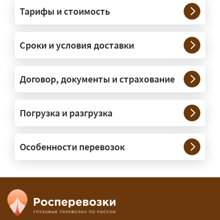
Грузы какого веса вы перевозите?
Тарифы и стоимость
— Штатно — от 100 кг до 20 тонн.
Мелкие партии едут догрузом,
Сроки и условия доставки
крупные — отдельной машиной.
Тяжеловесы 30–90 т организуем
через проверенных партнёров.
Договор, документы и страхование
Возите ли вы грузы по всей
Погрузка и разгрузка
России?
— Да, специализируемся на
Особенности перевозок
межгородних перевозках по всей
России (от 100 км). Груз едет от
адреса до адреса на одной машине,
без перегрузок. По направлениям
Калининград и Крым берём грузы от
500 кг.