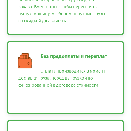
Казань
заказа. Вместо того чтобы перегонять
Севастополь -
пустую машину, мы берем попутные грузы
66550
71874
8784
Кингисепп
со скидкой для клиента.
Севастополь - Киров
63850
68958
8428
Севастополь -
24925
26919
3290
Кисловодск
Без предоплаты и переплат
Севастополь - Клин
48350
52218
6382
Севастополь -
Оплата производится в момент
44925
48519
5930
Коломна
доставки груза, перед выгрузкой по
фиксированной в договоре стоимости.
Севастополь -
54550
58914
7200
Кострома
Севастополь -
18850
20358
2488
Красная Поляна
Севастополь -
13575
14661
17919
Краснодар
Севастополь -