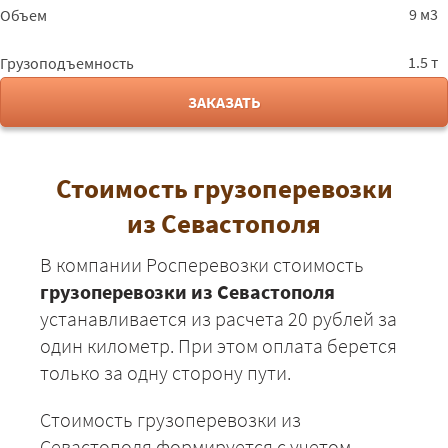
51250
55350
6765
9 м3
Объем
Ростов
Севастополь -
19200
20736
2534
1.5 т
Грузоподъемность
Ростов-на-Дону
ЗАКАЗАТЬ
Севастополь - Рязань
43100
46548
5689
Севастополь -
52650
56862
6949
Самара
Стоимость грузоперевозки
Севастополь -
45675
49329
6029
из Севастополя
Саранск
Севастополь -
40225
43443
5309
В компании Росперевозки стоимость
Саратов
грузоперевозки из Севастополя
Севастополь -
52625
56835
6946
устанавливается из расчета 20 рублей за
Смоленск
один километр. При этом оплата берется
Севастополь - Сочи
18225
19683
2405
только за одну сторону пути.
Севастополь -
50350
54378
6646
Стоимость грузоперевозки из
Суздаль
Севастополя формируется с учетом
Севастополь -