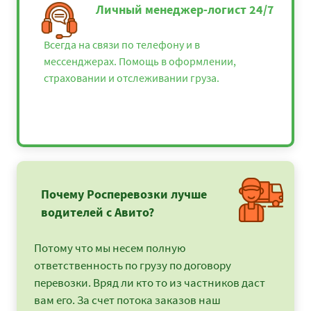
131975
142533
17420
Личный менеджер-логист 24/7
Красноярск
Севастополь - Курск
38875
41985
51315
Всегда на связи по телефону и в
мессенджерах. Помощь в оформлении,
Севастополь -
36250
39150
4785
страховании и отслеживании груза.
Липецк
Севастополь - Луга
63025
68067
8319
Севастополь -
57675
62289
76131
Великие Луки
Севастополь -
70625
76275
9322
Магнитогорск
Почему Росперевозки лучше
Севастополь -
45950
49626
6065
водителей с Авито?
Малоярославец
Севастополь -
46050
49734
6078
Потому что мы несем полную
Москва
ответственность по грузу по договору
Севастополь -
94750
102330
12507
перевозки. Вряд ли кто то из частников даст
Мурманск
вам его. За счет потока заказов наш