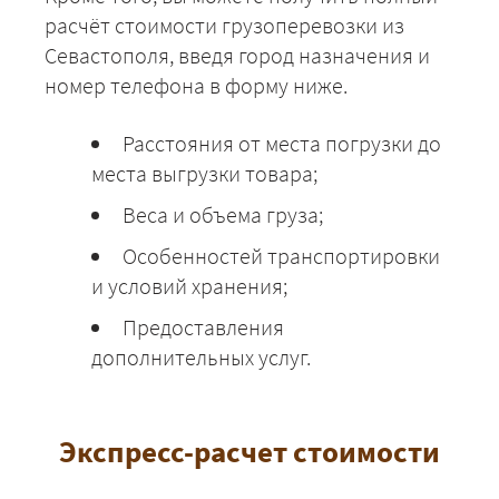
Севастополь - Тула
41700
45036
5504
расчёт стоимости грузоперевозки из
Севастополя, введя город назначения и
Севастополь -
83275
89937
10992
Тюмень
номер телефона в форму ниже.
Севастополь - Тверь
50675
54729
6689
Расстояния от места погрузки до
места выгрузки товара;
Севастополь - Уфа
62725
67743
8279
Веса и объема груза;
Севастополь -
51525
55647
6801
Ульяновск
Особенностей транспортировки
Севастополь -
и условий хранения;
53950
58266
7121
Валдай
Предоставления
Севастополь -
67450
72846
8903
дополнительных услуг.
Выборг
Севастополь -
49475
53433
6530
Владимир
Экспресс-расчет стоимости
Севастополь -
30950
33426
4085
Волгоград