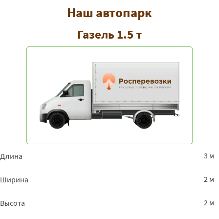
Севастополь - Пенза
43175
46629
5699
Наш автопарк
Севастополь - Пермь
71625
77355
9454
Газель 1.5 т
Севастополь - Санкт-
64275
69417
8484
Петербург
Севастополь -
71900
77652
9490
Петрозаводск
Севастополь -
67475
72873
8906
Приморск
Севастополь -
67925
73359
8966
Приозерск
Севастополь - Псков
64250
69390
8481
3 м
Длина
Севастополь -
24225
26163
3197
2 м
Ширина
Пятигорск
Севастополь -
53825
58131
7104
2 м
Высота
Рыбинск
Севастополь -