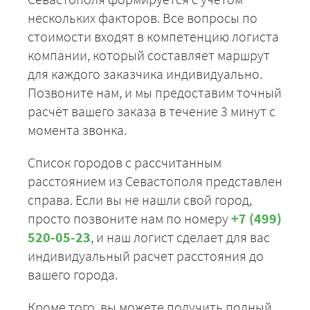
76750
82890
10131
Светлогорск
нескольких факторов. Все вопросы по
стоимости входят в компетенцию логиста
Севастополь -
64575
69741
8523
Сясьстрой
компании, который составляет маршрут
Севастополь -
для каждого заказчика индивидуально.
21025
22707
2775
Таганрог
Позвоните нам, и мы предоставим точный
Севастополь -
расчёт вашего заказа в течение 3 минут с
79575
85941
10503
Нижний Тагил
момента звонка.
Севастополь -
38025
41067
5019
Тамбов
Список городов с рассчитанным
Севастополь -
расстоянием из Севастополя представлен
50575
54621
6675
Тольятти
справа. Если вы не нашли свой город,
Севастополь - Томск
118475
127953
15638
просто позвоните нам по номеру
+7 (499)
520-05-23
, и наш логист сделает для вас
Севастополь -
52325
56511
6906
индивидуальный расчет расстояния до
Торжок
вашего города.
Севастополь -
15325
16551
2022
Туапсе
Кроме того, вы можете получить полный