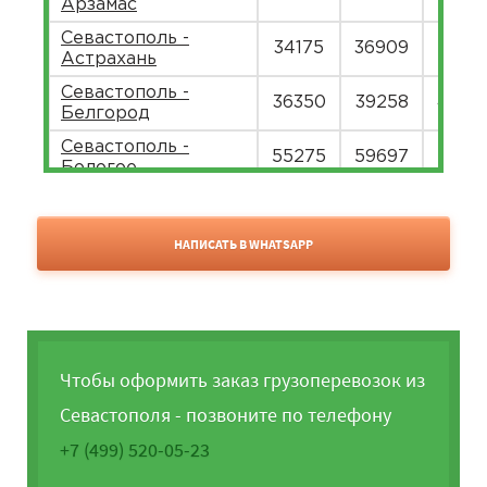
Арзамас
Севастополь -
34175
36909
45111
Астрахань
Севастополь -
36350
39258
4798
Белгород
Севастополь -
55275
59697
7296
Бологое
Севастополь -
57525
62127
7593
Боровичи
НАПИСАТЬ В WHATSAPP
Севастополь -
44850
48438
5920
Брянск
Севастополь -
53825
58131
7104
Чебоксары
Севастополь -
72775
78597
9606
Чтобы оформить заказ грузоперевозок из
Челябинск
Севастополя - позвоните по телефону
Севастополь -
58325
62991
7698
Череповец
+7 (499) 520-05-23
Севастополь -
48175
52029
6359