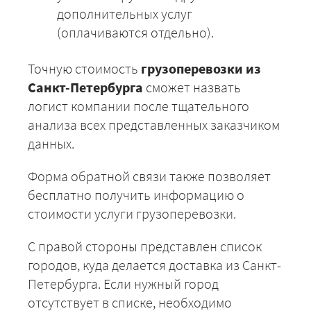
дополнительных услуг
Санкт-Петербург -
55875
60345
7375
(оплачиваются отдельно).
Туапсе
Санкт-Петербург -
22700
24516
2996
Точную стоимость
грузоперевозки из
Тула
Санкт-Петербурга
сможет назвать
Санкт-Петербург -
63875
68985
8431
Тюмень
логист компании после тщательного
анализа всех представленных заказчиком
Санкт-Петербург -
13450
14526
1775
Тверь
данных.
Санкт-Петербург -
51175
55269
6755
Уфа
Форма обратной связи также позволяет
бесплатно получить информацию о
Санкт-Петербург -
38925
42039
51381
Ульяновск
стоимости услуги грузоперевозки.
Санкт-Петербург -
10300
11124
1359
Валдай
С правой стороны представлен список
Санкт-Петербург -
городов, куда делается доставка из Санкт-
9900
9900
9900
Выборг
Петербурга. Если нужный город
Санкт-Петербург -
отсутствует в списке, необходимо
22275
24057
2940
Владимир