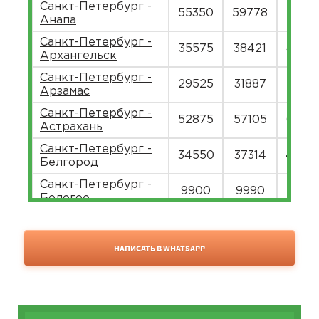
Санкт-Петербург -
55350
59778
7306
Анапа
Санкт-Петербург -
35575
38421
4695
Архангельск
Санкт-Петербург -
29525
31887
3897
Арзамас
Санкт-Петербург -
52875
57105
6979
Астрахань
Санкт-Петербург -
34550
37314
4560
Белгород
Санкт-Петербург -
9900
9990
1221
Бологое
Санкт-Петербург -
9900
9900
1079
Боровичи
НАПИСАТЬ В WHATSAPP
Санкт-Петербург -
26500
28620
3498
Брянск
Санкт-Петербург -
34150
36882
4507
Чебоксары