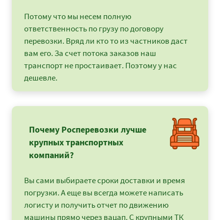
Санкт-Петербург -
17825
19251
2352
Потому что мы несем полную
Москва
ответственность по грузу по договору
Санкт-Петербург -
33525
36207
4425
перевозки. Вряд ли кто то из частников даст
Мурманск
вам его. За счет потока заказов наш
Санкт-Петербург -
25575
27621
3375
транспорт не простаивает. Поэтому у нас
Муром
дешевле.
Санкт-Петербург -
28300
30564
3735
Нижний Новгород
Санкт-Петербург -
19100
20628
2521
Ногинск
Почему Росперевозки лучше
Санкт-Петербург -
9900
9900
9900
крупных транспортных
Великий Новгород
компаний?
Санкт-Петербург -
54975
59373
7256
Новороссийск
Вы сами выбираете сроки доставки и время
Санкт-Петербург -
101450
109566
13391
Новосибирск
погрузки. А еще вы всегда можете написать
логисту и получить отчет по движению
Санкт-Петербург -
85100
91908
11233
Омск
машины прямо через вацап. С крупными ТК