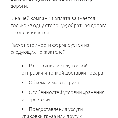
дороги.
Санкт-Петербург -
23150
25002
3055
Суздаль
В нашей компании оплата взимается
Санкт-Петербург -
23875
25785
31515
только «в одну сторону»; обратная дорога
Светлогорск
не оплачивается.
Санкт-Петербург -
9900
9900
9900
Сясьстрой
Расчет стоимости формируется из
Санкт-Петербург -
46725
50463
6167
следующих показателей:
Таганрог
Санкт-Петербург -
55375
59805
7309
Нижний Тагил
Расстояния между точкой
отправки и точкой доставки товара.
Санкт-Петербург -
29700
32076
3920
Тамбов
Объема и массы груза.
Санкт-Петербург -
42675
46089
5633
Тольятти
Особенностей условий хранения
и перевозки.
Санкт-Петербург -
102125
110295
13480
Томск
Предоставления услуги
Санкт-Петербург -
12050
13014
1590
упаковки груза или других
Торжок