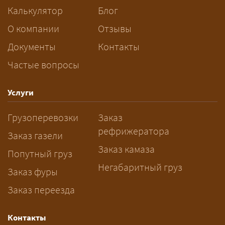
следующей по маршруту, а вы
Калькулятор
Блог
платите только за своё место. Сроки
О компании
Отзывы
при этом дольше, чем у отдельной
машины.
Документы
Контакты
Частые вопросы
Как заказать грузоперевозку?
— Оставьте заявку с маршрутом,
Услуги
датой и параметрами груза — логист
Грузоперевозки
Заказ
рассчитает стоимость за 5–10 минут
рефрижератора
и подберёт машину. Все условия и
Заказ газели
цена фиксируются в договоре;
Заказ камаза
Попутный груз
оплата после доставки, перед
Негабаритный груз
Заказ фуры
выгрузкой.
Заказ переезда
Контакты