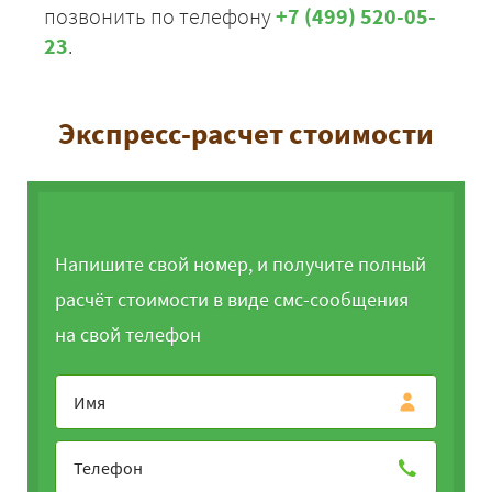
позвонить по телефону
+7 (499) 520-05-
Санкт-Петербург -
23
.
42475
45873
5606
Волгоград
Санкт-Петербург -
9900
9900
9900
Волхов
Экспресс-расчет стоимости
Санкт-Петербург -
10300
11124
1359
Вышний Волочёк
Санкт-Петербург -
16425
17739
21681
Вологда
Санкт-Петербург -
Напишите свой номер, и получите полный
16175
17469
21351
Волоколамск
расчёт стоимости в виде смс-сообщения
Санкт-Петербург -
31125
33615
4108
Воронеж
на свой телефон
Санкт-Петербург -
9900
9900
9900
Всеволожск
Санкт-Петербург -
19350
20898
2554
Вязьма
Санкт-Петербург -
21175
22869
2795
Ярославль