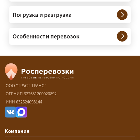
Возите ли вы грузы по всей
Погрузка и разгрузка
России?
— Да, специализируемся на
Особенности перевозок
межгородних перевозках по всей
России (от 100 км). Груз едет от
адреса до адреса на одной машине,
без перегрузок. По направлениям
Калининград и Крым берём грузы от
500 кг.
ООО "ТРАСТ ТРАНС"
ОГРНИП 322631200020892
Есть ли сборные и попутные
ИНН 632524098144
перевозки?
— Да, для небольших грузов это
самый выгодный вариант — от 15 ₽/
Компания
км: ваш груз едет в машине,