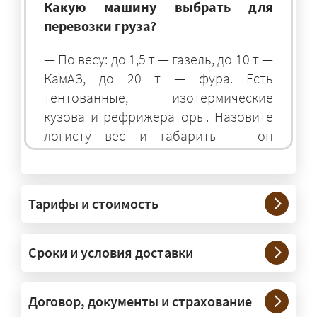
Какую машину выбрать для
перевозки груза?
— По весу: до 1,5 т — газель, до 10 т —
КамАЗ, до 20 т — фура. Есть
тентованные, изотермические
кузова и рефрижераторы. Назовите
логисту вес и габариты — он
подберёт оптимальный транспорт.
Грузы какого веса вы перевозите?
Тарифы и стоимость
— Штатно — от 100 кг до 20 тонн.
Мелкие партии едут догрузом,
Сроки и условия доставки
крупные — отдельной машиной.
Тяжеловесы 30–90 т организуем
через проверенных партнёров.
Договор, документы и страхование