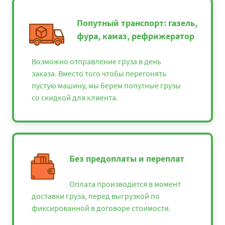
Санкт-Петербург -
23875
25785
31515
Калининград
Попутный транспорт: газель,
Санкт-Петербург -
фура, камаз, рефрижератор
21425
23139
2828
Калуга
Санкт-Петербург -
Возможно отправление груза в день
38000
41040
5016
Казань
заказа. Вместо того чтобы перегонять
Санкт-Петербург -
пустую машину, мы берем попутные грузы
9900
9900
9900
Кингисепп
со скидкой для клиента.
Санкт-Петербург -
34800
37584
4593
Киров
Санкт-Петербург -
58000
62640
7656
Кисловодск
Без предоплаты и переплат
Санкт-Петербург -
15350
16578
2026
Клин
Санкт-Петербург -
Оплата производится в момент
20725
22383
2735
Коломна
доставки груза, перед выгрузкой по
фиксированной в договоре стоимости.
Санкт-Петербург -
21350
23058
2818
Кострома