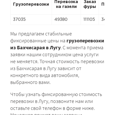
Перевозка
Заказ
Грузоперевозки
Перее
на газели
фуры
37035
49380
111105
34566
Мы предлагаем стабильные
фиксированные цены на
грузоперевозки
из Бахчисарая в Лугу
. С момента приема
заявки нашим сотрудником цена услуги
не меняется. Точная стоимость перевозки
из Бахчисарая в Лугу зависит от
конкретного вида автомобиля,
выбранного вами.
Чтобы узнать фиксированную стоимость
перевозки в Лугу, позвоните нам или
оставьте свой телефон в форме ниже.
Менеджер примет вашу заявку и