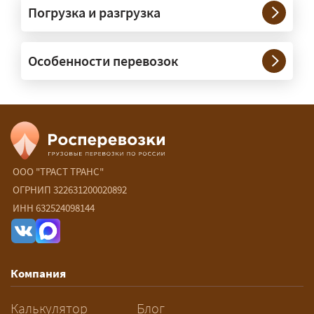
Погрузка и разгрузка
России?
— Да, специализируемся на
Особенности перевозок
межгородних перевозках по всей
России (от 100 км). Груз едет от
адреса до адреса на одной машине,
без перегрузок. По направлениям
Калининград и Крым берём грузы от
500 кг.
ООО "ТРАСТ ТРАНС"
Есть ли сборные и попутные
ОГРНИП 322631200020892
ИНН 632524098144
перевозки?
— Да, для небольших грузов это
самый выгодный вариант — от 15 ₽/
Компания
км: ваш груз едет в машине,
следующей по маршруту, а вы
Калькулятор
Блог