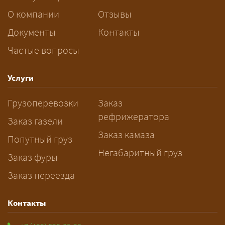
платите только за своё место. Сроки
О компании
Отзывы
при этом дольше, чем у отдельной
машины.
Документы
Контакты
Частые вопросы
Как заказать грузоперевозку?
— Оставьте заявку с маршрутом,
Услуги
датой и параметрами груза — логист
Грузоперевозки
Заказ
рассчитает стоимость за 5–10 минут
рефрижератора
и подберёт машину. Все условия и
Заказ газели
цена фиксируются в договоре;
Заказ камаза
Попутный груз
оплата после доставки, перед
Негабаритный груз
Заказ фуры
выгрузкой.
Заказ переезда
Контакты