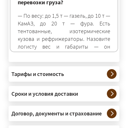
перевозки груза?
— По весу: до 1,5 т — газель, до 10 т —
КамАЗ, до 20 т — фура. Есть
тентованные, изотермические
кузова и рефрижераторы. Назовите
логисту вес и габариты — он
подберёт оптимальный транспорт.
Грузы какого веса вы перевозите?
Тарифы и стоимость
— Штатно — от 100 кг до 20 тонн.
Мелкие партии едут догрузом,
Сроки и условия доставки
крупные — отдельной машиной.
Тяжеловесы 30–90 т организуем
через проверенных партнёров.
Договор, документы и страхование
Возите ли вы грузы по всей