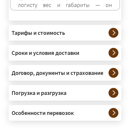
логисту вес и габариты — он
подберёт оптимальный транспорт.
Грузы какого веса вы перевозите?
Тарифы и стоимость
— Штатно — от 100 кг до 20 тонн.
Мелкие партии едут догрузом,
Сроки и условия доставки
крупные — отдельной машиной.
Тяжеловесы 30–90 т организуем
через проверенных партнёров.
Договор, документы и страхование
Возите ли вы грузы по всей
Погрузка и разгрузка
России?
— Да, специализируемся на
Особенности перевозок
межгородних перевозках по всей
России (от 100 км). Груз едет от
адреса до адреса на одной машине,