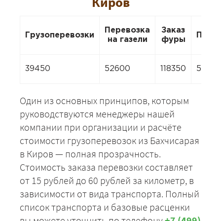
Киров
Перевозка
Заказ
Грузоперевозки
Пере
на газели
фуры
39450
52600
118350
5260
Один из основных принципов, которым
руководствуются менеджеры нашей
компании при организации и расчёте
стоимости грузоперевозок из Бахчисарая
в Киров — полная прозрачность.
Стоимость заказа перевозки составляет
от 15 рублей до 60 рублей за километр, в
зависимости от вида транспорта. Полный
список транспорта и базовые расценки
вы можете уточнить по телефону
+7 (499)