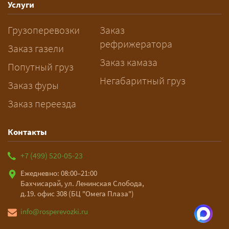
— Оставьте заявку с маршрутом,
Услуги
датой и параметрами груза — логист
Грузоперевозки
Заказ
рассчитает стоимость за 5–10 минут
рефрижератора
и подберёт машину. Все условия и
Заказ газели
цена фиксируются в договоре;
Заказ камаза
Попутный груз
оплата после доставки, перед
Негабаритный груз
Заказ фуры
выгрузкой.
Заказ переезда
Контакты
+7 (499) 520-05-23
Ежедневно: 08:00–21:00
Бахчисарай, ул. Ленинская Слобода,
д.19. офис 308 (БЦ "Омега Плаза")
info@rosperevozki.ru