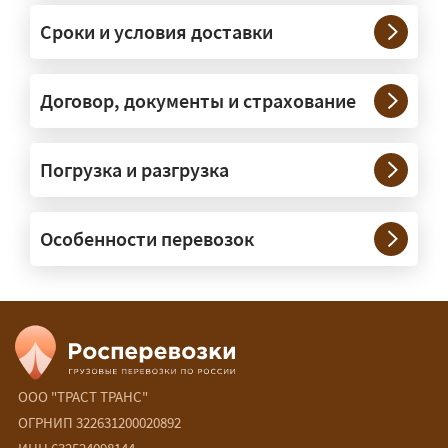
Мелкие партии едут догрузом,
Сроки и условия доставки
крупные — отдельной машиной.
Тяжеловесы 30–90 т организуем
через проверенных партнёров.
Договор, документы и страхование
Возите ли вы грузы по всей
Погрузка и разгрузка
России?
— Да, специализируемся на
Особенности перевозок
межгородних перевозках по всей
России (от 100 км). Груз едет от
адреса до адреса на одной машине,
без перегрузок. По направлениям
Калининград и Крым берём грузы от
500 кг.
ООО "ТРАСТ ТРАНС"
Есть ли сборные и попутные
ОГРНИП 322631200020892