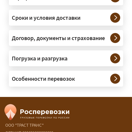
— Штатно — от 100 кг до 20 тонн.
Мелкие партии едут догрузом,
Сроки и условия доставки
крупные — отдельной машиной.
Тяжеловесы 30–90 т организуем
через проверенных партнёров.
Договор, документы и страхование
Возите ли вы грузы по всей
Погрузка и разгрузка
России?
— Да, специализируемся на
Особенности перевозок
межгородних перевозках по всей
России (от 100 км). Груз едет от
адреса до адреса на одной машине,
без перегрузок. По направлениям
Калининград и Крым берём грузы от
500 кг.
ООО "ТРАСТ ТРАНС"