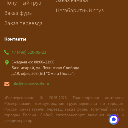
Попутный груз
оплата после доставки, перед
Негабаритный груз
Заказ фуры
выгрузкой.
Заказ переезда
Контакты
+7 (499) 520-05-23
Ежедневно: 08:00–21:00
Бахчисарай, ул. Ленинская Слобода,
д.19. офис 308 (БЦ "Омега Плаза")
info@rosperevozki.ru
«Росперевозки» ©
2015-2026
Транспортная компания
Росперевозки: междугородние грузоперевозки по городам
России, заказ газели, переезд, заказ фуры. Попутный груз по
городам России. Любой автотранспорт: включая камаз и
рефрижератор.