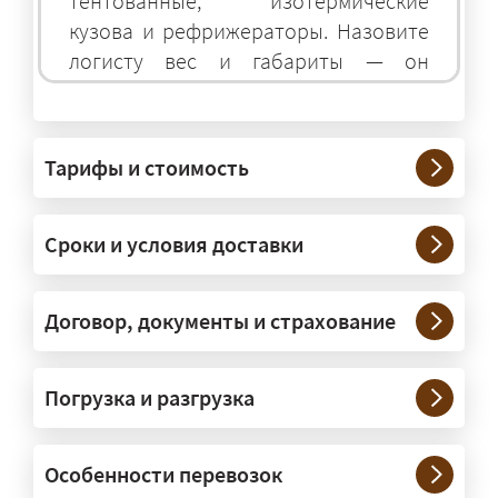
тентованные, изотермические
кузова и рефрижераторы. Назовите
логисту вес и габариты — он
подберёт оптимальный транспорт.
Грузы какого веса вы перевозите?
Тарифы и стоимость
— Штатно — от 100 кг до 20 тонн.
Мелкие партии едут догрузом,
Сроки и условия доставки
крупные — отдельной машиной.
Тяжеловесы 30–90 т организуем
через проверенных партнёров.
Договор, документы и страхование
Возите ли вы грузы по всей
Погрузка и разгрузка
России?
— Да, специализируемся на
Особенности перевозок
межгородних перевозках по всей