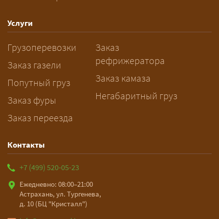
Как заказать грузоперевозку?
— Оставьте заявку с маршрутом,
Услуги
датой и параметрами груза — логист
Грузоперевозки
Заказ
рассчитает стоимость за 5–10 минут
рефрижератора
и подберёт машину. Все условия и
Заказ газели
цена фиксируются в договоре;
Заказ камаза
Попутный груз
оплата после доставки, перед
Негабаритный груз
Заказ фуры
выгрузкой.
Заказ переезда
Контакты
+7 (499) 520-05-23
Ежедневно: 08:00–21:00
Астрахань, ул. Тургенева,
д. 10 (БЦ "Кристалл")