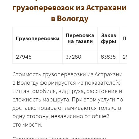
грузоперевозок из Астрахани
в Вологду
Перевозка
Заказ
Грузоперевозки
Перее
на газели
фуры
27945
37260
83835
26082
Стоимость грузоперевозки из Астрахани
в Вологду формируется из показателей:
тип автомобиля, вид груза, расстояние и
сложность маршрута. При этом услуги по
доставке товара оплачиваются только в
одну сторону, независимо от общей
стоимости.
Стандартная цена грузоперевозки