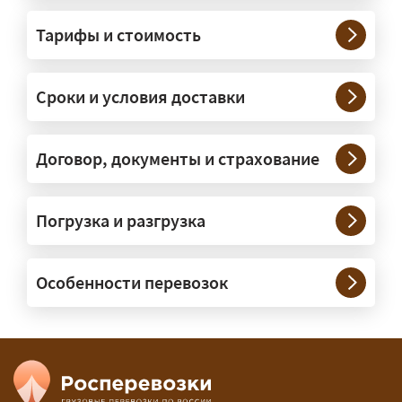
Грузы какого веса вы перевозите?
Тарифы и стоимость
— Штатно — от 100 кг до 20 тонн.
Мелкие партии едут догрузом,
Сроки и условия доставки
крупные — отдельной машиной.
Тяжеловесы 30–90 т организуем
через проверенных партнёров.
Договор, документы и страхование
Возите ли вы грузы по всей
Погрузка и разгрузка
России?
— Да, специализируемся на
Особенности перевозок
межгородних перевозках по всей
России (от 100 км). Груз едет от
адреса до адреса на одной машине,
без перегрузок. По направлениям
Калининград и Крым берём грузы от