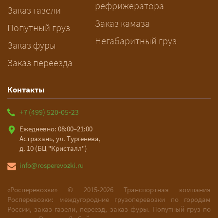
рефрижератора
и подберёт машину. Все условия и
Заказ газели
цена фиксируются в договоре;
Заказ камаза
Попутный груз
оплата после доставки, перед
Негабаритный груз
Заказ фуры
выгрузкой.
Заказ переезда
Контакты
+7 (499) 520-05-23
Ежедневно: 08:00–21:00
Астрахань, ул. Тургенева,
д. 10 (БЦ "Кристалл")
info@rosperevozki.ru
«Росперевозки» ©
2015-2026
Транспортная компания
Росперевозки: междугородние грузоперевозки по городам
России, заказ газели, переезд, заказ фуры. Попутный груз по