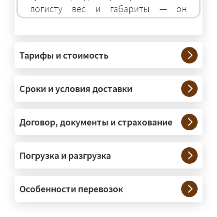
логисту вес и габариты — он
подберёт оптимальный транспорт.
Грузы какого веса вы перевозите?
Тарифы и стоимость
— Штатно — от 100 кг до 20 тонн.
Мелкие партии едут догрузом,
Сроки и условия доставки
крупные — отдельной машиной.
Тяжеловесы 30–90 т организуем
через проверенных партнёров.
Договор, документы и страхование
Возите ли вы грузы по всей
Погрузка и разгрузка
России?
— Да, специализируемся на
Особенности перевозок
межгородних перевозках по всей
России (от 100 км). Груз едет от