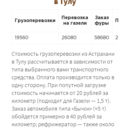
в Тулу
Перевозка
Заказ
Грузоперевозки
Пере
на газели
фуры
19560
26080
58680
2608
Стоимость грузоперевозки из Астрахани
в Тулу рассчитывается в зависимости от
типа выбранного вами транспортного
средства. Оплата производится только в
одну сторону. При попутной загрузке
стоимость начинается от 20 рублей за
километр (подходит для Газели — 1,5 т).
Заказ автомобиля типа «Бычок» (≈5 т)
обойдется примерно в 40 рублей за
километр; рефрижератор — также около