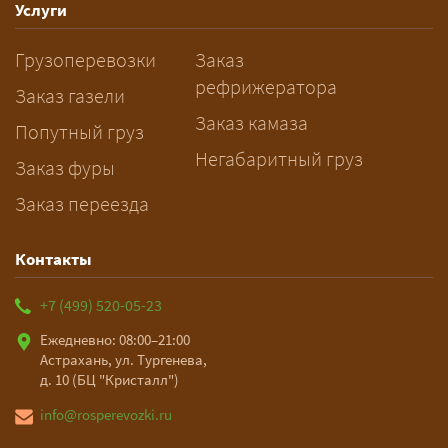
— Оставьте заявку с маршрутом,
Услуги
датой и параметрами груза — логист
Грузоперевозки
Заказ
рассчитает стоимость за 5–10 минут
рефрижератора
и подберёт машину. Все условия и
Заказ газели
цена фиксируются в договоре;
Заказ камаза
Попутный груз
оплата после доставки, перед
Негабаритный груз
Заказ фуры
выгрузкой.
Заказ переезда
Контакты
+7 (499) 520-05-23
Ежедневно: 08:00–21:00
Астрахань, ул. Тургенева,
д. 10 (БЦ "Кристалл")
info@rosperevozki.ru