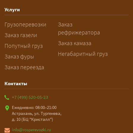
— Оставьте заявку с маршрутом,
Услуги
датой и параметрами груза — логист
Грузоперевозки
Заказ
рассчитает стоимость за 5–10 минут
рефрижератора
и подберёт машину. Все условия и
Заказ газели
цена фиксируются в договоре;
Заказ камаза
Попутный груз
оплата после доставки, перед
Негабаритный груз
Заказ фуры
выгрузкой.
Заказ переезда
Контакты
+7 (499) 520-05-23
Ежедневно: 08:00–21:00
Астрахань, ул. Тургенева,
д. 10 (БЦ "Кристалл")
info@rosperevozki.ru