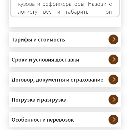
кузова и рефрижераторы. Назовите
логисту вес и габариты — он
подберёт оптимальный транспорт.
Грузы какого веса вы перевозите?
Тарифы и стоимость
— Штатно — от 100 кг до 20 тонн.
Мелкие партии едут догрузом,
Сроки и условия доставки
крупные — отдельной машиной.
Тяжеловесы 30–90 т организуем
через проверенных партнёров.
Договор, документы и страхование
Возите ли вы грузы по всей
Погрузка и разгрузка
России?
— Да, специализируемся на
Особенности перевозок
межгородних перевозках по всей
России (от 100 км). Груз едет от