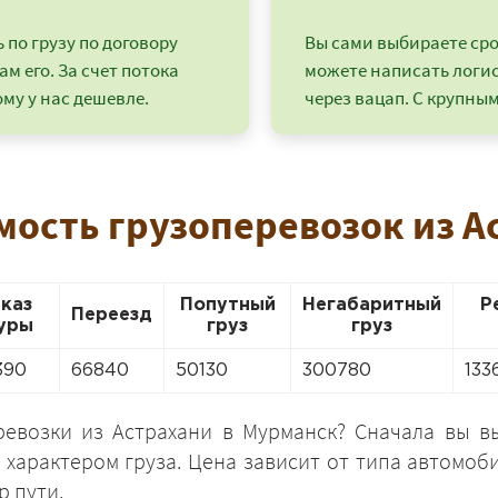
по грузу по договору
Вы сами выбираете срок
ам его. За счет потока
можете написать логи
му у нас дешевле.
через вацап. С крупным
мость грузоперевозок из 
аказ
Попутный
Негабаритный
Р
Переезд
уры
груз
груз
+7 (499) 520-05-23
390
66840
50130
300780
133
ревозки из Астрахани в Мурманск? Сначала вы 
 характером груза. Цена зависит от типа автомоб
р пути.