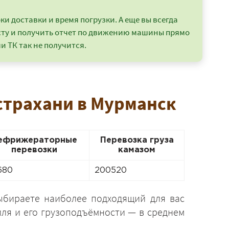
и доставки и время погрузки. А еще вы всегда
сту и получить отчет по движению машины прямо
и ТК так не получится.
Астрахани в Мурманск
ефрижераторные
Перевозка груза
перевозки
камазом
680
200520
выбираете наиболее подходящий для вас
иля и его грузоподъёмности — в среднем