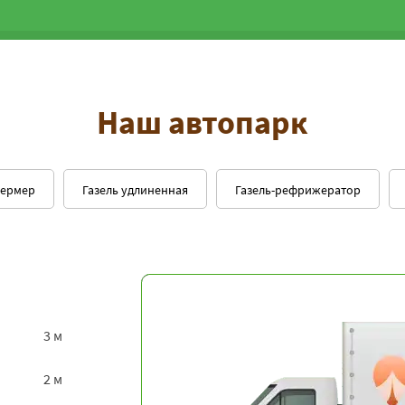
Наш автопарк
фермер
Газель удлиненная
Газель-рефрижератор
3 м
2 м