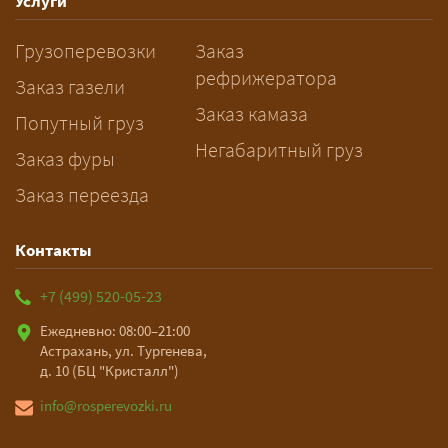
— Оставьте заявку с маршрутом,
Услуги
датой и параметрами груза — логист
Грузоперевозки
Заказ
рассчитает стоимость за 5–10 минут
рефрижератора
и подберёт машину. Все условия и
Заказ газели
цена фиксируются в договоре;
Заказ камаза
Попутный груз
оплата после доставки, перед
Негабаритный груз
Заказ фуры
выгрузкой.
Заказ переезда
Контакты
+7 (499) 520-05-23
Ежедневно: 08:00–21:00
Астрахань, ул. Тургенева,
д. 10 (БЦ "Кристалл")
info@rosperevozki.ru