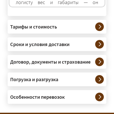
логисту вес и габариты — он
подберёт оптимальный транспорт.
Грузы какого веса вы перевозите?
Тарифы и стоимость
— Штатно — от 100 кг до 20 тонн.
Мелкие партии едут догрузом,
Сроки и условия доставки
крупные — отдельной машиной.
Тяжеловесы 30–90 т организуем
через проверенных партнёров.
Договор, документы и страхование
Возите ли вы грузы по всей
Погрузка и разгрузка
России?
— Да, специализируемся на
Особенности перевозок
межгородних перевозках по всей
России (от 100 км). Груз едет от
адреса до адреса на одной машине,