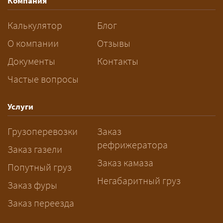
Компания
км: ваш груз едет в машине,
следующей по маршруту, а вы
Калькулятор
Блог
платите только за своё место. Сроки
О компании
Отзывы
при этом дольше, чем у отдельной
машины.
Документы
Контакты
Частые вопросы
Как заказать грузоперевозку?
— Оставьте заявку с маршрутом,
Услуги
датой и параметрами груза — логист
Грузоперевозки
Заказ
рассчитает стоимость за 5–10 минут
рефрижератора
и подберёт машину. Все условия и
Заказ газели
цена фиксируются в договоре;
Заказ камаза
Попутный груз
оплата после доставки, перед
Негабаритный груз
Заказ фуры
выгрузкой.
Заказ переезда