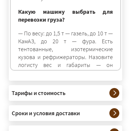
Какую машину выбрать для
перевозки груза?
— По весу: до 1,5 т — газель, до 10 т —
КамАЗ, до 20 т — фура. Есть
тентованные, изотермические
кузова и рефрижераторы. Назовите
логисту вес и габариты — он
подберёт оптимальный транспорт.
Грузы какого веса вы перевозите?
Тарифы и стоимость
— Штатно — от 100 кг до 20 тонн.
Мелкие партии едут догрузом,
Сроки и условия доставки
крупные — отдельной машиной.
Тяжеловесы 30–90 т организуем