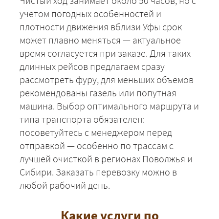
Чистый ход занимает около 50 часов, но с
учётом погодных особенностей и
плотности движения вблизи Уфы срок
может плавно меняться — актуальное
время согласуется при заказе. Для таких
длинных рейсов предлагаем сразу
рассмотреть фуру, для меньших объёмов
рекомендованы газель или попутная
машина. Выбор оптимального маршрута и
типа транспорта обязателен:
посоветуйтесь с менеджером перед
+7 (499) 520-05-23
отправкой — особенно по трассам с
лучшей очисткой в регионах Поволжья и
Сибири. Заказать перевозку можно в
любой рабочий день.
Какие услуги по