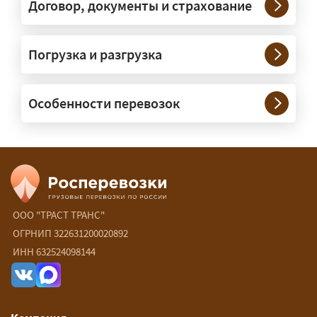
через проверенных партнёров.
Договор, документы и страхование
Возите ли вы грузы по всей
Погрузка и разгрузка
России?
— Да, специализируемся на
Особенности перевозок
межгородних перевозках по всей
России (от 100 км). Груз едет от
адреса до адреса на одной машине,
без перегрузок. По направлениям
Калининград и Крым берём грузы от
500 кг.
ООО "ТРАСТ ТРАНС"
Есть ли сборные и попутные
ОГРНИП 322631200020892
ИНН 632524098144
перевозки?
— Да, для небольших грузов это
самый выгодный вариант — от 15 ₽/