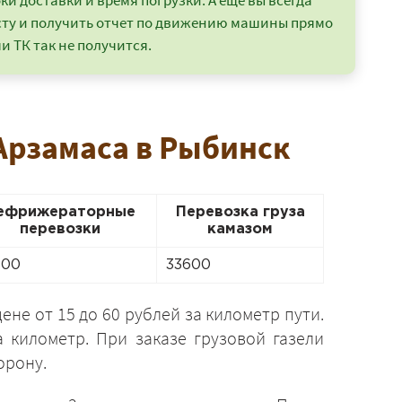
и доставки и время погрузки. А еще вы всегда
сту и получить отчет по движению машины прямо
и ТК так не получится.
 Арзамаса в Рыбинск
ефрижераторные
Перевозка груза
перевозки
камазом
400
33600
не от 15 до 60 рублей за километр пути.
а километр. При заказе грузовой газели
орону.