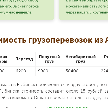
по грузу по договору
Вы сами выбираете срок
ам его. За счет потока
можете написать логи
му у нас дешевле.
через вацап. С крупным
имость грузоперевозок из
аказ
Попутный
Негабаритный
Р
Переезд
уры
груз
груз
00
11200
9900
50400
22
+7 (499) 520-05-23
амаса в Рыбинск производится в одну сторону по це
Рыбинска стоимость составит около 15 рублей з
ей за километр. Оплата взимается только в одну ст