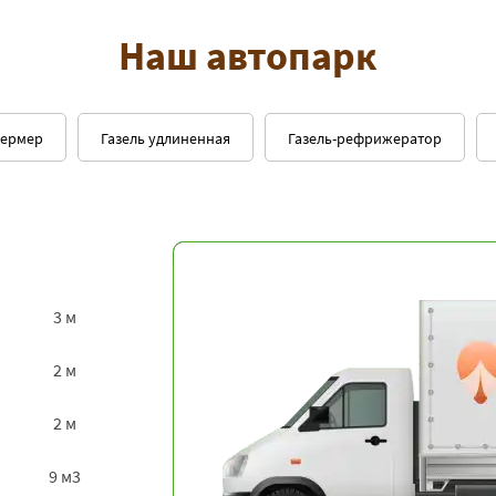
Наш автопарк
фермер
Газель удлиненная
Газель-рефрижератор
3 м
2 м
2 м
9 м3