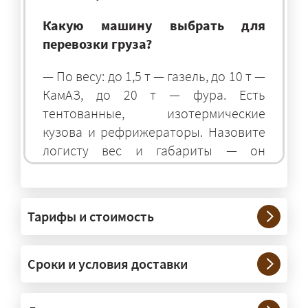
Какую машину выбрать для
перевозки груза?
— По весу: до 1,5 т — газель, до 10 т —
КамАЗ, до 20 т — фура. Есть
тентованные, изотермические
кузова и рефрижераторы. Назовите
логисту вес и габариты — он
подберёт оптимальный транспорт.
Грузы какого веса вы перевозите?
Тарифы и стоимость
— Штатно — от 100 кг до 20 тонн.
Мелкие партии едут догрузом,
Сроки и условия доставки
крупные — отдельной машиной.
Тяжеловесы 30–90 т организуем
через проверенных партнёров.