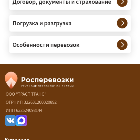
Договор, документы и страхование
Возите ли вы грузы по всей
Погрузка и разгрузка
России?
— Да, специализируемся на
Особенности перевозок
межгородних перевозках по всей
России (от 100 км). Груз едет от
адреса до адреса на одной машине,
без перегрузок. По направлениям
Калининград и Крым берём грузы от
500 кг.
ООО "ТРАСТ ТРАНС"
Есть ли сборные и попутные
ОГРНИП 322631200020892
ИНН 632524098144
перевозки?
— Да, для небольших грузов это
самый выгодный вариант — от 15 ₽/
Компания