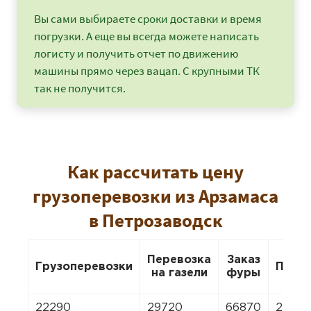
Вы сами выбираете сроки доставки и время
погрузки. А еще вы всегда можете написать
логисту и получить отчет по движению
машины прямо через вацап. С крупными ТК
так не получится.
Как рассчитать цену
грузоперевозки из Арзамаса
в Петрозаводск
Перевозка
Заказ
Грузоперевозки
Пере
на газели
фуры
22290
29720
66870
29720