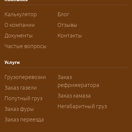
км: ваш груз едет в машине,
следующей по маршруту, а вы
Калькулятор
Блог
платите только за своё место. Сроки
О компании
Отзывы
при этом дольше, чем у отдельной
машины.
Документы
Контакты
Частые вопросы
Как заказать грузоперевозку?
— Оставьте заявку с маршрутом,
Услуги
датой и параметрами груза — логист
Грузоперевозки
Заказ
рассчитает стоимость за 5–10 минут
рефрижератора
и подберёт машину. Все условия и
Заказ газели
цена фиксируются в договоре;
Заказ камаза
Попутный груз
оплата после доставки, перед
Негабаритный груз
Заказ фуры
выгрузкой.
Заказ переезда