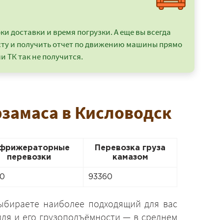
и доставки и время погрузки. А еще вы всегда
сту и получить отчет по движению машины прямо
и ТК так не получится.
рзамаса в Кисловодск
фрижераторные
Перевозка груза
перевозки
камазом
0
93360
выбираете наиболее подходящий для вас
иля и его грузоподъёмности — в среднем