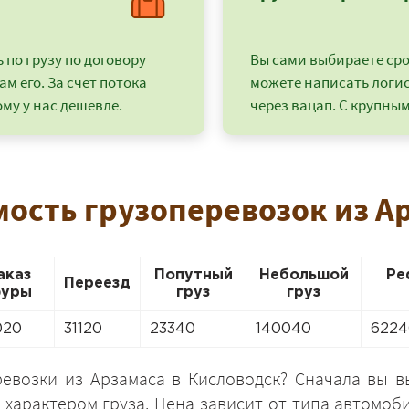
по грузу по договору
Вы сами выбираете срок
ам его. За счет потока
можете написать логи
му у нас дешевле.
через вацап. С крупным
мость грузоперевозок из А
аказ
Попутный
Небольшой
Ре
Переезд
+7 (499) 520-05-23
уры
груз
груз
020
31120
23340
140040
6224
ревозки из Арзамаса в Кисловодск? Сначала вы 
 характером груза. Цена зависит от типа автомоб