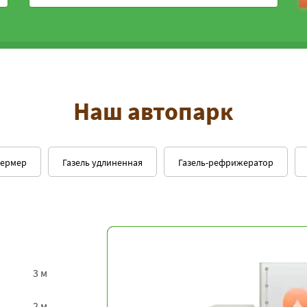
Наш автопарк
фермер
Газель удлиненная
Газель-рефрижератор
3 м
2 м