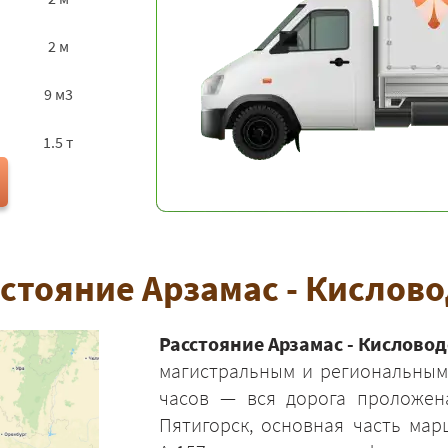
2 м
9 м3
1.5 т
стояние Арзамас - Кислов
Расстояние Арзамас - Кисловод
магистральным и региональным 
часов — вся дорога проложена
Пятигорск, основная часть ма