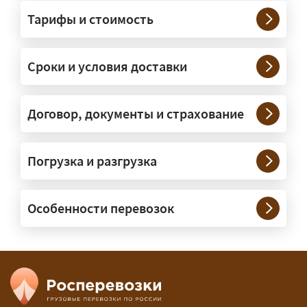
Грузы какого веса вы перевозите?
Тарифы и стоимость
— Штатно — от 100 кг до 20 тонн.
Мелкие партии едут догрузом,
Сроки и условия доставки
крупные — отдельной машиной.
Тяжеловесы 30–90 т организуем
через проверенных партнёров.
Договор, документы и страхование
Возите ли вы грузы по всей
Погрузка и разгрузка
России?
— Да, специализируемся на
Особенности перевозок
межгородних перевозках по всей
России (от 100 км). Груз едет от
адреса до адреса на одной машине,
без перегрузок. По направлениям
Калининград и Крым берём грузы от
500 кг.