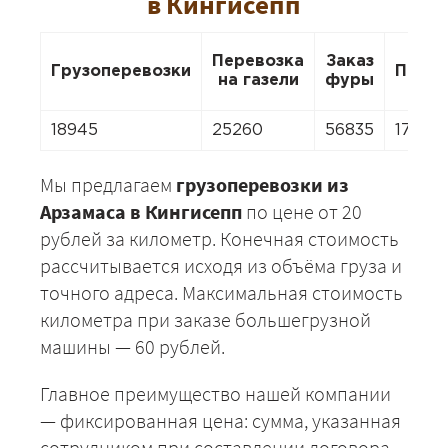
в Кингисепп
Перевозка
Заказ
Грузоперевозки
Перее
на газели
фуры
18945
25260
56835
17682
Мы предлагаем
грузоперевозки из
Арзамаса в Кингисепп
по цене от 20
рублей за километр. Конечная стоимость
рассчитывается исходя из объёма груза и
точного адреса. Максимальная стоимость
километра при заказе большегрузной
машины — 60 рублей.
Главное преимущество нашей компании
— фиксированная цена: сумма, указанная
сотрудником при составлении договора,