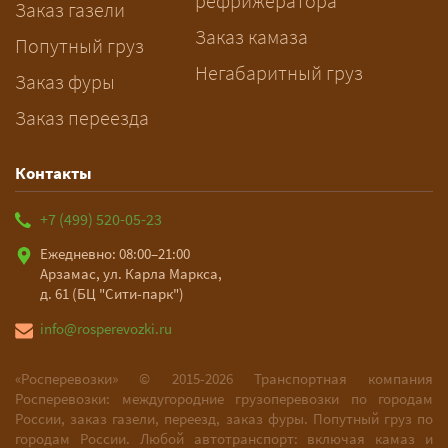
рефрижератора
и подберёт машину. Все условия и
Заказ газели
цена фиксируются в договоре;
Заказ камаза
Попутный груз
оплата после доставки, перед
Негабаритный груз
Заказ фуры
выгрузкой.
Заказ переезда
Контакты
+7 (499) 520-05-23
Ежедневно: 08:00–21:00
Арзамас, ул. Карла Маркса,
д. 61 (БЦ "Сити-парк")
info@rosperevozki.ru
«Росперевозки» ©
2015-2026
Транспортная компания
Росперевозки: междугородние грузоперевозки по городам
России, заказ газели, переезд, заказ фуры. Попутный груз по
городам России. Любой автотранспорт: включая камаз и