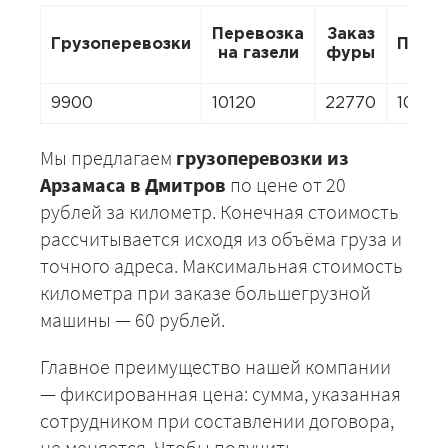
Перевозка
Заказ
Грузоперевозки
Пере
на газели
фуры
9900
10120
22770
10120
Мы предлагаем
грузоперевозки из
Арзамаса в Дмитров
по цене от 20
рублей за километр. Конечная стоимость
рассчитывается исходя из объёма груза и
точного адреса. Максимальная стоимость
километра при заказе большегрузной
машины — 60 рублей.
Главное преимущество нашей компании
— фиксированная цена: сумма, указанная
сотрудником при составлении договора,
не меняется. Чтобы получить