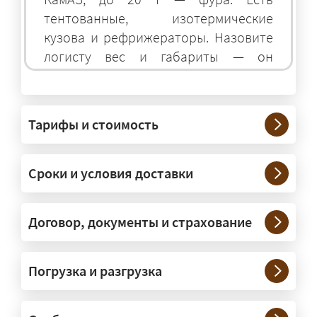
тентованные, изотермические
кузова и рефрижераторы. Назовите
логисту вес и габариты — он
подберёт оптимальный транспорт.
Грузы какого веса вы перевозите?
Тарифы и стоимость
— Штатно — от 100 кг до 20 тонн.
Мелкие партии едут догрузом,
Сроки и условия доставки
крупные — отдельной машиной.
Тяжеловесы 30–90 т организуем
через проверенных партнёров.
Договор, документы и страхование
Возите ли вы грузы по всей
Погрузка и разгрузка
России?
— Да, специализируемся на