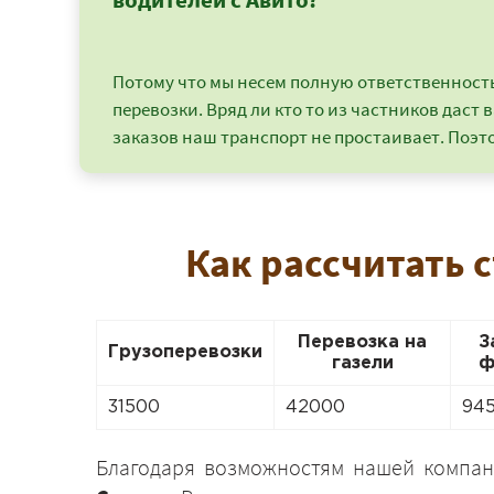
Потому что мы несем полную ответственность 
перевозки. Вряд ли кто то из частников даст в
заказов наш транспорт не простаивает. Поэто
Как рассчитать 
Перевозка на
З
Грузоперевозки
газели
ф
31500
42000
94
Благодаря возможностям нашей компа