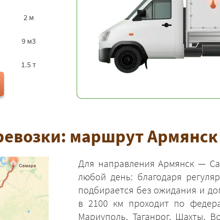
2 м
9 м3
1.5 т
ревозки: маршрут Армянск 
Для направления Армянск — Са
любой день: благодаря регуля
подбирается без ожидания и до
в 2100 км проходит по федер
Мариуполь, Таганрог, Шахты, Во