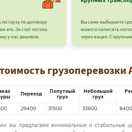
по грузу по договору
Вы сами выбираете срок
ам его. За счет потока
можете написать логи
му у нас дешевле.
через вацап. С крупным
стоимость грузоперевозки 
аказ
Попутный
Небольшой
Ре
+7 (499) 520-05-23
Переезд
уры
груз
груз
500
29400
31500
33600
840
нии мы предлагаем минимальные и стабильные 