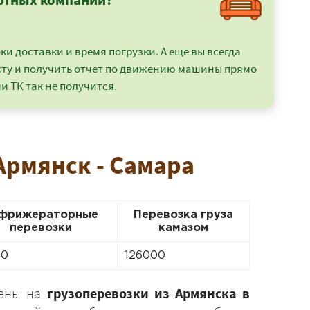
и доставки и время погрузки. А еще вы всегда
сту и получить отчет по движению машины прямо
и ТК так не получится.
Армянск - Самара
фрижераторные
Перевозка груза
перевозки
камазом
00
126000
цены на
грузоперевозки из Армянска в