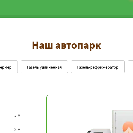
Наш автопарк
фермер
Газель удлиненная
Газель-рефрижератор
3 м
2 м