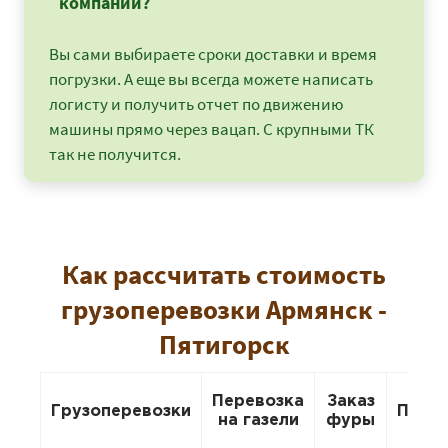
компаний?
Вы сами выбираете сроки доставки и время
погрузки. А еще вы всегда можете написать
логисту и получить отчет по движению
машины прямо через вацап. С крупными ТК
так не получится.
Как рассчитать стоимость
грузоперевозки Армянск -
Пятигорск
Перевозка
Заказ
Грузоперевозки
Пере
на газели
фуры