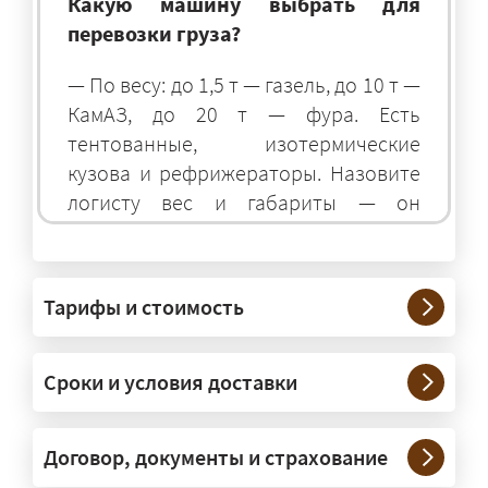
Какую машину выбрать для
перевозки груза?
— По весу: до 1,5 т — газель, до 10 т —
КамАЗ, до 20 т — фура. Есть
тентованные, изотермические
кузова и рефрижераторы. Назовите
логисту вес и габариты — он
подберёт оптимальный транспорт.
Грузы какого веса вы перевозите?
Тарифы и стоимость
— Штатно — от 100 кг до 20 тонн.
Мелкие партии едут догрузом,
Сроки и условия доставки
крупные — отдельной машиной.
Тяжеловесы 30–90 т организуем
через проверенных партнёров.
Договор, документы и страхование