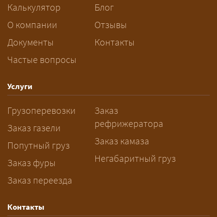
следующей по маршруту, а вы
Калькулятор
Блог
платите только за своё место. Сроки
О компании
Отзывы
при этом дольше, чем у отдельной
машины.
Документы
Контакты
Частые вопросы
Как заказать грузоперевозку?
— Оставьте заявку с маршрутом,
Услуги
датой и параметрами груза — логист
Грузоперевозки
Заказ
рассчитает стоимость за 5–10 минут
рефрижератора
и подберёт машину. Все условия и
Заказ газели
цена фиксируются в договоре;
Заказ камаза
Попутный груз
оплата после доставки, перед
Негабаритный груз
Заказ фуры
выгрузкой.
Заказ переезда
Контакты