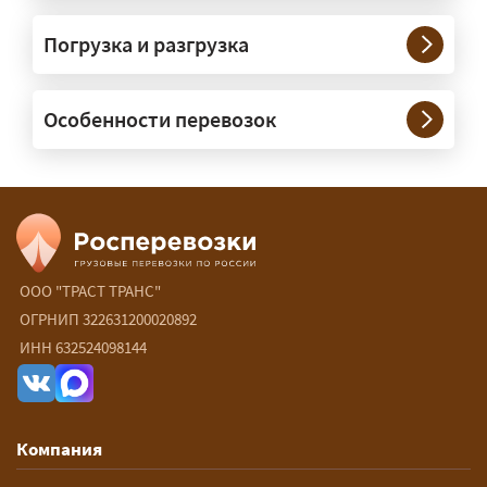
Возите ли вы грузы по всей
Погрузка и разгрузка
России?
— Да, специализируемся на
Особенности перевозок
межгородних перевозках по всей
России (от 100 км). Груз едет от
адреса до адреса на одной машине,
без перегрузок. По направлениям
Калининград и Крым берём грузы от
500 кг.
ООО "ТРАСТ ТРАНС"
Есть ли сборные и попутные
ОГРНИП 322631200020892
ИНН 632524098144
перевозки?
— Да, для небольших грузов это
самый выгодный вариант — от 15 ₽/
Компания
км: ваш груз едет в машине,