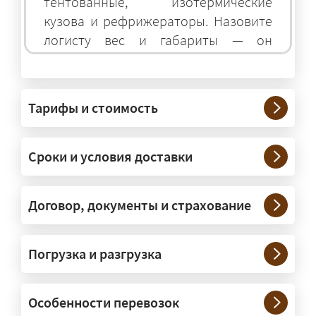
тентованные, изотермические
кузова и рефрижераторы. Назовите
логисту вес и габариты — он
подберёт оптимальный транспорт.
Грузы какого веса вы перевозите?
Тарифы и стоимость
— Штатно — от 100 кг до 20 тонн.
Мелкие партии едут догрузом,
Сроки и условия доставки
крупные — отдельной машиной.
Тяжеловесы 30–90 т организуем
через проверенных партнёров.
Договор, документы и страхование
Возите ли вы грузы по всей
Погрузка и разгрузка
России?
— Да, специализируемся на
Особенности перевозок
межгородних перевозках по всей