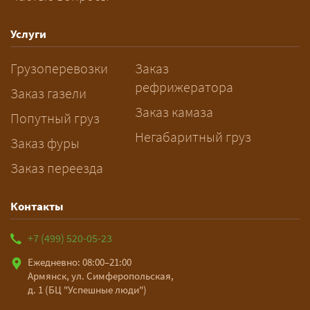
Как заказать грузоперевозку?
— Оставьте заявку с маршрутом,
Услуги
датой и параметрами груза — логист
Грузоперевозки
Заказ
рассчитает стоимость за 5–10 минут
рефрижератора
и подберёт машину. Все условия и
Заказ газели
цена фиксируются в договоре;
Заказ камаза
Попутный груз
оплата после доставки, перед
Негабаритный груз
Заказ фуры
выгрузкой.
Заказ переезда
Контакты
+7 (499) 520-05-23
Ежедневно: 08:00–21:00
Армянск, ул. Симферопольская,
д. 1 (БЦ "Успешные люди")