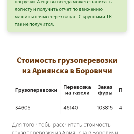
погрузки. А еще вы всегда можете написать
логисту и получить отчет по движению
машины прямо через вацап. С крупными ТК
так не получится.
Стоимость грузоперевозки
из Армянска в Боровичи
Перевозка
Заказ
Грузоперевозки
Пере
на газели
фуры
34605
46140
103815
46140
Для того чтобы рассчитать стоимость
грузоперевозки из Армянска в Боровичи,