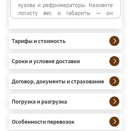
кузова и рефрижераторы. Назовите
логисту вес и габариты — он
подберёт оптимальный транспорт.
Грузы какого веса вы перевозите?
Тарифы и стоимость
— Штатно — от 100 кг до 20 тонн.
Мелкие партии едут догрузом,
Сроки и условия доставки
крупные — отдельной машиной.
Тяжеловесы 30–90 т организуем
через проверенных партнёров.
Договор, документы и страхование
Возите ли вы грузы по всей
Погрузка и разгрузка
России?
— Да, специализируемся на
Особенности перевозок
межгородних перевозках по всей
России (от 100 км). Груз едет от