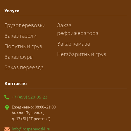
— Оставьте заявку с маршрутом,
Услуги
датой и параметрами груза — логист
Грузоперевозки
Заказ
рассчитает стоимость за 5–10 минут
рефрижератора
и подберёт машину. Все условия и
Заказ газели
цена фиксируются в договоре;
Заказ камаза
Попутный груз
оплата после доставки, перед
Негабаритный груз
Заказ фуры
выгрузкой.
Заказ переезда
Контакты
+7 (499) 520-05-23
Ежедневно: 08:00–21:00
Анапа, Пушкина,
д. 17 (БЦ "Престиж")
info@rosperevozki.ru