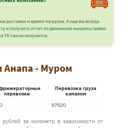
и доставки и время погрузки. А еще вы всегда
сту и получить отчет по движению машины прямо
и ТК так не получится.
и Анапа - Муром
фрижераторные
Перевозка груза
перевозки
камазом
0
97920
 рублей за километр в зависимости от