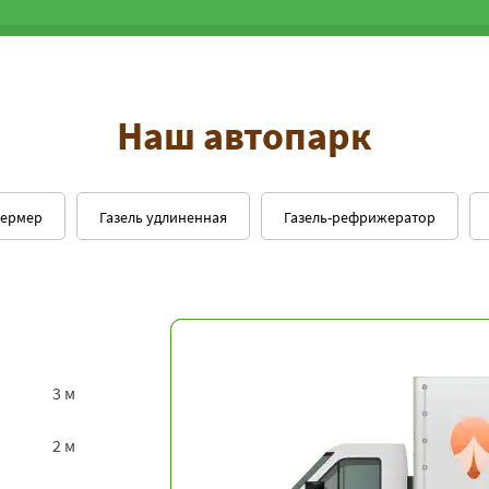
Наш автопарк
фермер
Газель удлиненная
Газель-рефрижератор
3 м
2 м