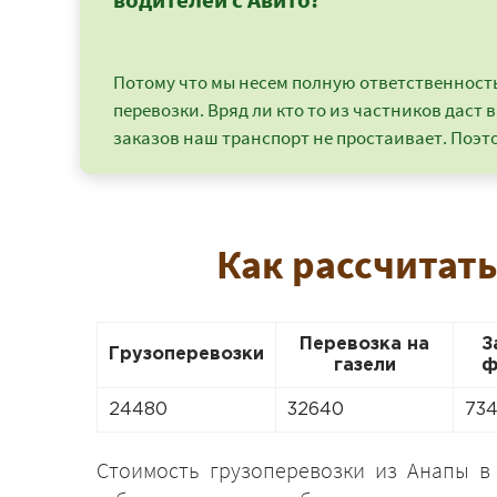
Потому что мы несем полную ответственность 
перевозки. Вряд ли кто то из частников даст в
заказов наш транспорт не простаивает. Поэто
Как рассчитать
Перевозка на
З
Грузоперевозки
газели
ф
24480
32640
73
Стоимость грузоперевозки из Анапы в