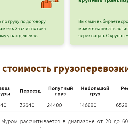
по грузу по договору
Вы сами выбираете срок
ам его. За счет потока
можете написать логи
му у нас дешевле.
через вацап. С крупным
 стоимость грузоперевозк
аказ
Попутный
Небольшой
Ре
+7 (499) 520-05-23
Переезд
уры
груз
груз
440
32640
24480
146880
6528
 Муром рассчитывается в диапазоне от 20 до 60