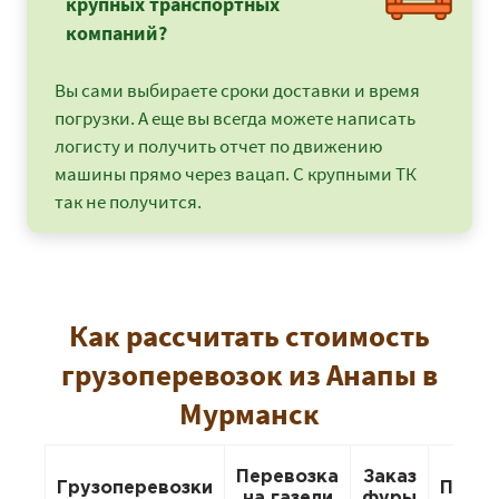
крупных транспортных
компаний?
Вы сами выбираете сроки доставки и время
погрузки. А еще вы всегда можете написать
логисту и получить отчет по движению
машины прямо через вацап. С крупными ТК
так не получится.
Как рассчитать стоимость
грузоперевозок из Анапы в
Мурманск
Перевозка
Заказ
Грузоперевозки
Перее
на газели
фуры