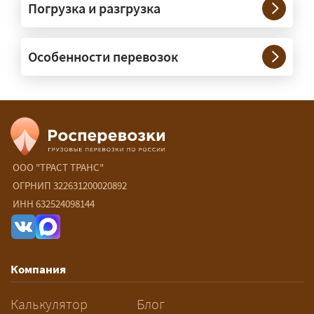
Погрузка и разгрузка
России?
— Да, специализируемся на
Особенности перевозок
межгородних перевозках по всей
России (от 100 км). Груз едет от
адреса до адреса на одной машине,
без перегрузок. По направлениям
Калининград и Крым берём грузы от
500 кг.
ООО "ТРАСТ ТРАНС"
Есть ли сборные и попутные
ОГРНИП 322631200020892
ИНН 632524098144
перевозки?
— Да, для небольших грузов это
самый выгодный вариант — от 15 ₽/
Компания
км: ваш груз едет в машине,
следующей по маршруту, а вы
Калькулятор
Блог