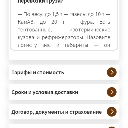
перевозки груза?
— По весу: до 1,5 т — газель, до 10 т —
КамАЗ, до 20 т — фура. Есть
тентованные, изотермические
кузова и рефрижераторы. Назовите
логисту вес и габариты — он
подберёт оптимальный транспорт.
Грузы какого веса вы перевозите?
Тарифы и стоимость
— Штатно — от 100 кг до 20 тонн.
Мелкие партии едут догрузом,
Сроки и условия доставки
крупные — отдельной машиной.
Тяжеловесы 30–90 т организуем
через проверенных партнёров.
Договор, документы и страхование
Возите ли вы грузы по всей