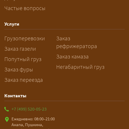
Частые вопросы
Как заказать грузоперевозку?
— Оставьте заявку с маршрутом,
Услуги
датой и параметрами груза — логист
Грузоперевозки
Заказ
рассчитает стоимость за 5–10 минут
рефрижератора
и подберёт машину. Все условия и
Заказ газели
цена фиксируются в договоре;
Заказ камаза
Попутный груз
оплата после доставки, перед
Негабаритный груз
Заказ фуры
выгрузкой.
Заказ переезда
Контакты
+7 (499) 520-05-23
Ежедневно: 08:00–21:00
Анапа, Пушкина,