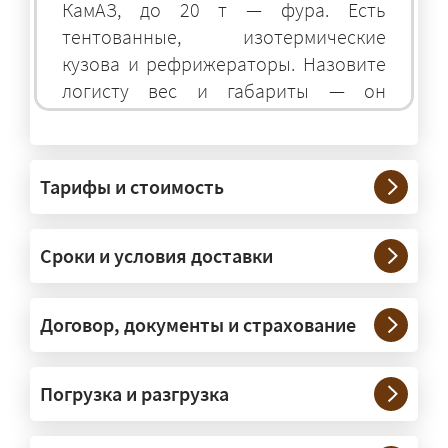
КамАЗ, до 20 т — фура. Есть
тентованные, изотермические
кузова и рефрижераторы. Назовите
логисту вес и габариты — он
подберёт оптимальный транспорт.
Грузы какого веса вы перевозите?
Тарифы и стоимость
— Штатно — от 100 кг до 20 тонн.
Мелкие партии едут догрузом,
Сроки и условия доставки
крупные — отдельной машиной.
Тяжеловесы 30–90 т организуем
через проверенных партнёров.
Договор, документы и страхование
Возите ли вы грузы по всей
Погрузка и разгрузка
России?
— Да, специализируемся на