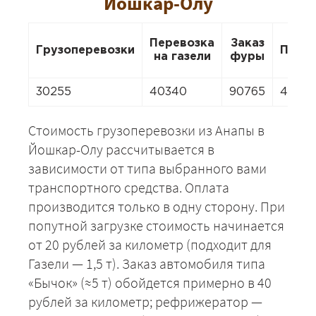
Йошкар-Олу
Перевозка
Заказ
Грузоперевозки
Пере
на газели
фуры
30255
40340
90765
4034
Стоимость грузоперевозки из Анапы в
Йошкар-Олу рассчитывается в
зависимости от типа выбранного вами
транспортного средства. Оплата
производится только в одну сторону. При
попутной загрузке стоимость начинается
от 20 рублей за километр (подходит для
Газели — 1,5 т). Заказ автомобиля типа
«Бычок» (≈5 т) обойдется примерно в 40
рублей за километр; рефрижератор —