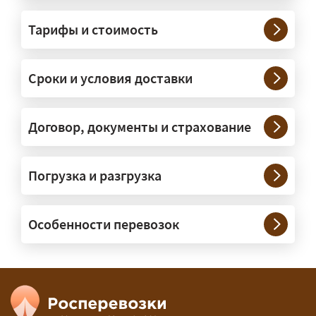
Грузы какого веса вы перевозите?
Тарифы и стоимость
— Штатно — от 100 кг до 20 тонн.
Мелкие партии едут догрузом,
Сроки и условия доставки
крупные — отдельной машиной.
Тяжеловесы 30–90 т организуем
через проверенных партнёров.
Договор, документы и страхование
Возите ли вы грузы по всей
Погрузка и разгрузка
России?
— Да, специализируемся на
Особенности перевозок
межгородних перевозках по всей
России (от 100 км). Груз едет от
адреса до адреса на одной машине,
без перегрузок. По направлениям
Калининград и Крым берём грузы от