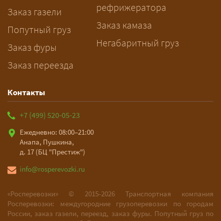
рефрижератора
и подберёт машину. Все условия и
Заказ газели
цена фиксируются в договоре;
Заказ камаза
Попутный груз
оплата после доставки, перед
Негабаритный груз
Заказ фуры
выгрузкой.
Заказ переезда
Контакты
+7 (499) 520-05-23
Ежедневно: 08:00–21:00
Анапа, Пушкина,
д. 17 (БЦ "Престиж")
info@rosperevozki.ru
«Росперевозки» ©
2015-2026
Транспортная компания
Росперевозки: междугородние грузоперевозки по городам
России, заказ газели, переезд, заказ фуры. Попутный груз по