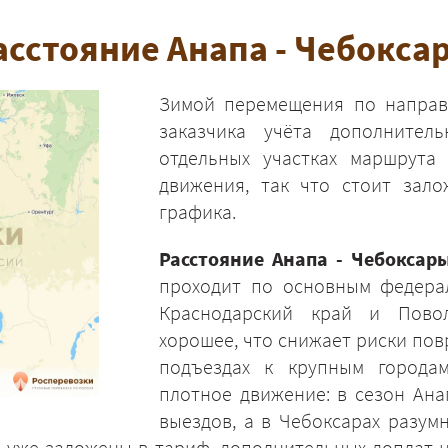
асстояние Анапа - Чебокса
Зимой перемещения по направ
заказчика учёта дополнител
отдельных участках маршрута
движения, так что стоит зало
графика.
Расстояние Анапа - Чебоксар
проходит по основным федера
Краснодарский край и Пово
хорошее, что снижает риски повр
подъездах к крупным города
плотное движение: в сезон Ана
выездов, а в Чебоксарах разум
 уже заложены в тариф, дополнительных доплат н