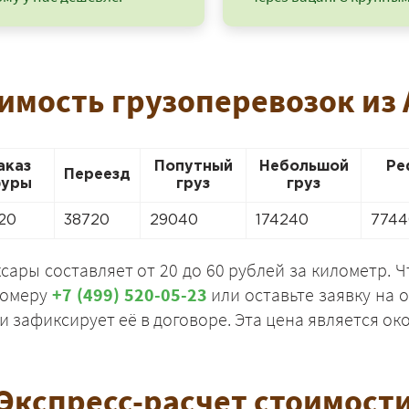
оимость грузоперевозок из
аказ
Попутный
Небольшой
Ре
Переезд
уры
груз
груз
20
38720
29040
174240
7744
сары составляет от 20 до 60 рублей за километр. 
номеру
+7 (499) 520-05-23
или оставьте заявку на 
+7 (499) 520-05-23
 и зафиксирует её в договоре. Эта цена является 
Экспресс-расчет стоимост