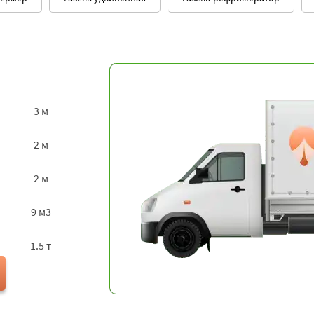
3 м
2 м
2 м
9 м3
1.5 т