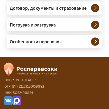
Тяжеловесы 30–90 т организуем
через проверенных партнёров.
Договор, документы и страхование
Возите ли вы грузы по всей
Погрузка и разгрузка
России?
— Да, специализируемся на
Особенности перевозок
межгородних перевозках по всей
России (от 100 км). Груз едет от
адреса до адреса на одной машине,
без перегрузок. По направлениям
Калининград и Крым берём грузы от
500 кг.
ООО "ТРАСТ ТРАНС"
Есть ли сборные и попутные
ОГРНИП 322631200020892
ИНН 632524098144
перевозки?
— Да, для небольших грузов это