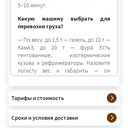
5–10 минут.
Какую машину выбрать для
перевозки груза?
— По весу: до 1,5 т — газель, до 10 т —
КамАЗ, до 20 т — фура. Есть
тентованные, изотермические
кузова и рефрижераторы. Назовите
логисту вес и габариты — он
подберёт оптимальный транспорт.
Грузы какого веса вы перевозите?
Тарифы и стоимость
— Штатно — от 100 кг до 20 тонн.
Мелкие партии едут догрузом,
Сроки и условия доставки
крупные — отдельной машиной.