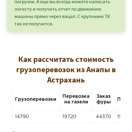
погрузки. А еще вы всегда можете написать
логисту и получить отчет по движению
машины прямо через вацап. С крупными ТК
так не получится.
Как рассчитать стоимость
грузоперевозок из Анапы в
Астрахань
Перевозка
Заказ
Грузоперевозки
Пере
на газели
фуры
14790
19720
44370
19720