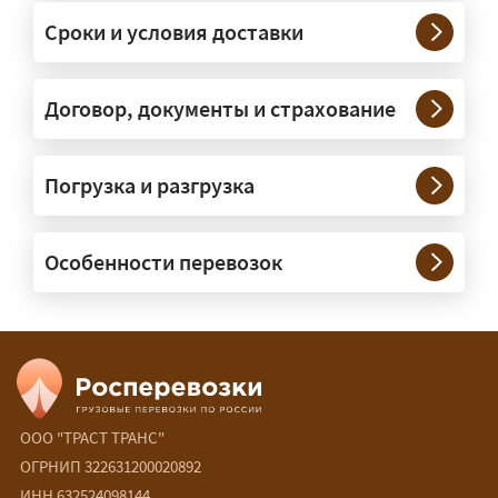
Мелкие партии едут догрузом,
Сроки и условия доставки
крупные — отдельной машиной.
Тяжеловесы 30–90 т организуем
через проверенных партнёров.
Договор, документы и страхование
Возите ли вы грузы по всей
Погрузка и разгрузка
России?
— Да, специализируемся на
Особенности перевозок
межгородних перевозках по всей
России (от 100 км). Груз едет от
адреса до адреса на одной машине,
без перегрузок. По направлениям
Калининград и Крым берём грузы от
500 кг.
ООО "ТРАСТ ТРАНС"
Есть ли сборные и попутные
ОГРНИП 322631200020892
ИНН 632524098144