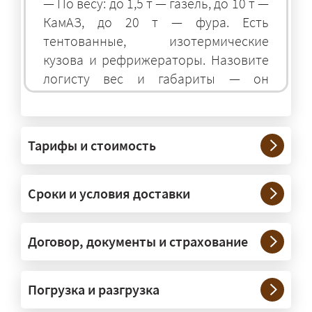
— По весу: до 1,5 т — газель, до 10 т —
КамАЗ, до 20 т — фура. Есть
тентованные, изотермические
кузова и рефрижераторы. Назовите
логисту вес и габариты — он
подберёт оптимальный транспорт.
Грузы какого веса вы перевозите?
Тарифы и стоимость
— Штатно — от 100 кг до 20 тонн.
Мелкие партии едут догрузом,
Сроки и условия доставки
крупные — отдельной машиной.
Тяжеловесы 30–90 т организуем
через проверенных партнёров.
Договор, документы и страхование
Возите ли вы грузы по всей
Погрузка и разгрузка
России?