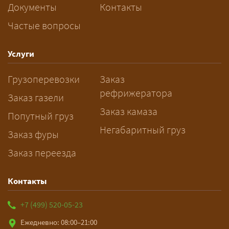
машины.
Документы
Контакты
Частые вопросы
Как заказать грузоперевозку?
— Оставьте заявку с маршрутом,
Услуги
датой и параметрами груза — логист
Грузоперевозки
Заказ
рассчитает стоимость за 5–10 минут
рефрижератора
и подберёт машину. Все условия и
Заказ газели
цена фиксируются в договоре;
Заказ камаза
Попутный груз
оплата после доставки, перед
Негабаритный груз
Заказ фуры
выгрузкой.
Заказ переезда
Контакты
+7 (499) 520-05-23
Ежедневно: 08:00–21:00