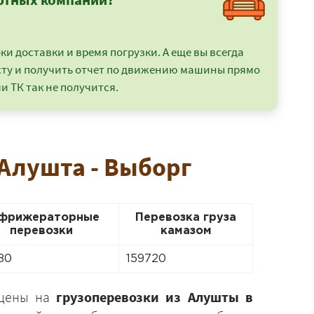
и доставки и время погрузки. А еще вы всегда
сту и получить отчет по движению машины прямо
и ТК так не получится.
 Алушта - Выборг
фрижераторные
Перевозка груза
перевозки
камазом
80
159720
 цены на
грузоперевозки из Алушты в