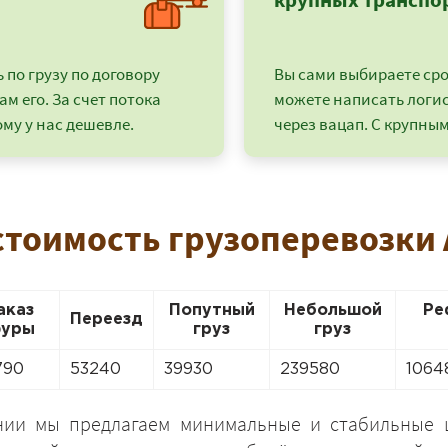
по грузу по договору
Вы сами выбираете срок
ам его. За счет потока
можете написать логи
му у нас дешевле.
через вацап. С крупным
стоимость грузоперевозки
аказ
Попутный
Небольшой
Ре
+7 (499) 520-05-23
Переезд
уры
груз
груз
790
53240
39930
239580
1064
нии мы предлагаем минимальные и стабильные