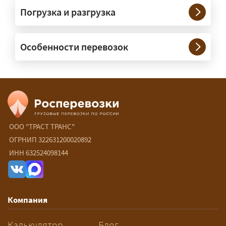
Погрузка и разгрузка
России?
— Да, специализируемся на
Особенности перевозок
межгородних перевозках по всей
России (от 100 км). Груз едет от
адреса до адреса на одной машине,
без перегрузок. По направлениям
Калининград и Крым берём грузы от
500 кг.
ООО "ТРАСТ ТРАНС"
Есть ли сборные и попутные
ОГРНИП 322631200020892
ИНН 632524098144
перевозки?
— Да, для небольших грузов это
самый выгодный вариант — от 15 ₽/
Компания
км: ваш груз едет в машине,
следующей по маршруту, а вы
Калькулятор
Блог