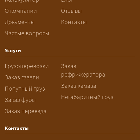
платите только за своё место. Сроки
О компании
Отзывы
при этом дольше, чем у отдельной
машины.
Документы
Контакты
Частые вопросы
Как заказать грузоперевозку?
— Оставьте заявку с маршрутом,
Услуги
датой и параметрами груза — логист
Грузоперевозки
Заказ
рассчитает стоимость за 5–10 минут
рефрижератора
и подберёт машину. Все условия и
Заказ газели
цена фиксируются в договоре;
Заказ камаза
Попутный груз
оплата после доставки, перед
Негабаритный груз
Заказ фуры
выгрузкой.
Заказ переезда
Контакты