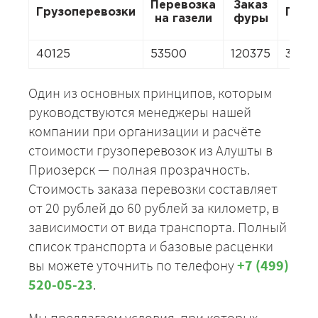
Перевозка
Заказ
Грузоперевозки
Пере
на газели
фуры
40125
53500
120375
3745
Один из основных принципов, которым
руководствуются менеджеры нашей
компании при организации и расчёте
стоимости грузоперевозок из Алушты в
Приозерск — полная прозрачность.
Стоимость заказа перевозки составляет
от 20 рублей до 60 рублей за километр, в
зависимости от вида транспорта. Полный
список транспорта и базовые расценки
вы можете уточнить по телефону
+7 (499)
520-05-23
.
Мы предлагаем условия, при которых