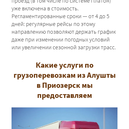
проезд (в том числе по системе Платон)
уже включена в стоимость.
Регламентированные сроки — от 4 до 5
дней: регулярные рейсы по этому
направлению позволяют держать график
даже при изменении погодных условий
или увеличении сезонной загрузки трасс.
Какие услуги по
+7 (499) 520-05-23
грузоперевозкам из Алушты
в Приозерск мы
предоставляем