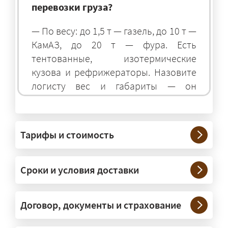
перевозки груза?
— По весу: до 1,5 т — газель, до 10 т —
КамАЗ, до 20 т — фура. Есть
тентованные, изотермические
кузова и рефрижераторы. Назовите
логисту вес и габариты — он
подберёт оптимальный транспорт.
Грузы какого веса вы перевозите?
Тарифы и стоимость
— Штатно — от 100 кг до 20 тонн.
Мелкие партии едут догрузом,
Сроки и условия доставки
крупные — отдельной машиной.
Тяжеловесы 30–90 т организуем
через проверенных партнёров.
Договор, документы и страхование
Возите ли вы грузы по всей