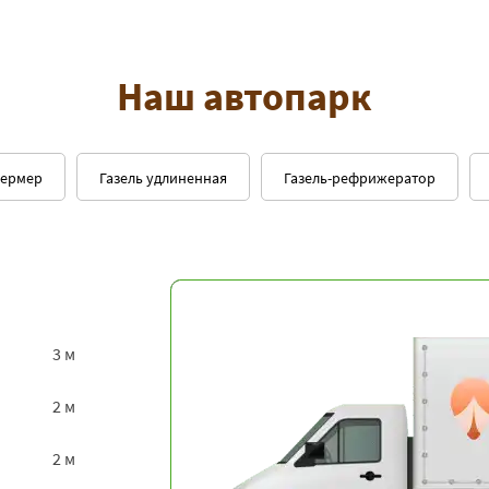
Наш автопарк
фермер
Газель удлиненная
Газель-рефрижератор
3 м
2 м
2 м