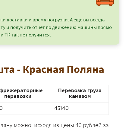
и доставки и время погрузки. А еще вы всегда
сту и получить отчет по движению машины прямо
и ТК так не получится.
шта - Красная Поляна
фрижераторные
Перевозка груза
перевозки
камазом
0
43140
яну можно, исходя из цены 40 рублей за