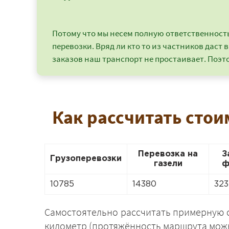
Потому что мы несем полную ответственность 
перевозки. Вряд ли кто то из частников даст в
заказов наш транспорт не простаивает. Поэто
Как рассчитать стои
Перевозка на
З
Грузоперевозки
газели
ф
10785
14380
323
Самостоятельно рассчитать примерную с
километр (протяжённость маршрута можно