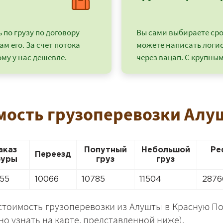
по грузу по договору
Вы сами выбираете срок
ам его. За счет потока
можете написать логи
му у нас дешевле.
через вацап. С крупным
мость грузоперевозки Алу
аказ
Попутный
Небольшой
Ре
Переезд
+7 (499) 520-05-23
уры
груз
груз
55
10066
10785
11504
2876
тоимость грузоперевозки из Алушты в Красную Пол
 узнать на карте, представленной ниже).