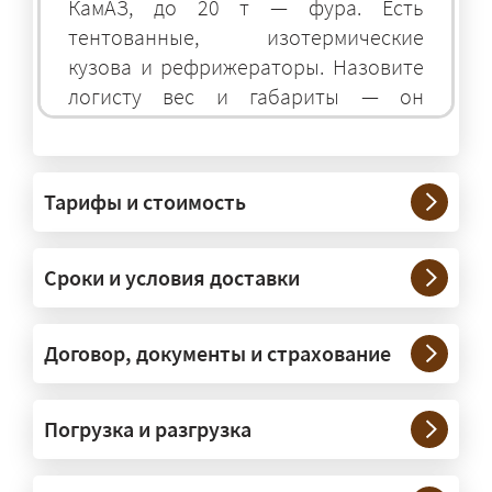
КамАЗ, до 20 т — фура. Есть
тентованные, изотермические
кузова и рефрижераторы. Назовите
логисту вес и габариты — он
подберёт оптимальный транспорт.
Грузы какого веса вы перевозите?
Тарифы и стоимость
— Штатно — от 100 кг до 20 тонн.
Мелкие партии едут догрузом,
Сроки и условия доставки
крупные — отдельной машиной.
Тяжеловесы 30–90 т организуем
через проверенных партнёров.
Договор, документы и страхование
Возите ли вы грузы по всей
Погрузка и разгрузка
России?
— Да, специализируемся на