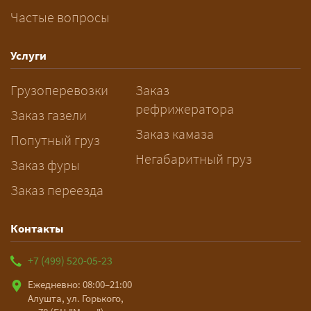
Частые вопросы
Как заказать грузоперевозку?
— Оставьте заявку с маршрутом,
Услуги
датой и параметрами груза — логист
Грузоперевозки
Заказ
рассчитает стоимость за 5–10 минут
рефрижератора
и подберёт машину. Все условия и
Заказ газели
цена фиксируются в договоре;
Заказ камаза
Попутный груз
оплата после доставки, перед
Негабаритный груз
Заказ фуры
выгрузкой.
Заказ переезда
Контакты
+7 (499) 520-05-23
Ежедневно: 08:00–21:00
Алушта, ул. Горького,