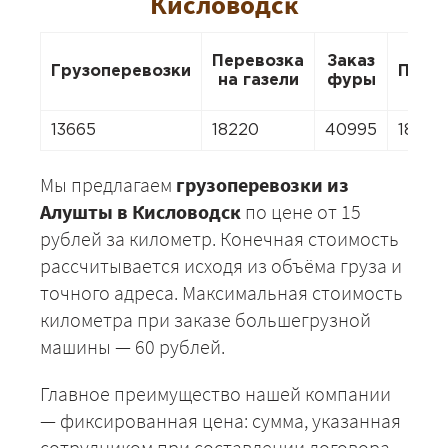
Кисловодск
Перевозка
Заказ
Грузоперевозки
Пере
на газели
фуры
13665
18220
40995
18220
Мы предлагаем
грузоперевозки из
Алушты в Кисловодск
по цене от 15
рублей за километр. Конечная стоимость
рассчитывается исходя из объёма груза и
точного адреса. Максимальная стоимость
километра при заказе большегрузной
машины — 60 рублей.
Главное преимущество нашей компании
— фиксированная цена: сумма, указанная
сотрудником при составлении договора,