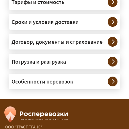
Тарифы и стоимость
— Штатно — от 100 кг до 20 тонн.
Мелкие партии едут догрузом,
Сроки и условия доставки
крупные — отдельной машиной.
Тяжеловесы 30–90 т организуем
через проверенных партнёров.
Договор, документы и страхование
Возите ли вы грузы по всей
Погрузка и разгрузка
России?
— Да, специализируемся на
Особенности перевозок
межгородних перевозках по всей
России (от 100 км). Груз едет от
адреса до адреса на одной машине,
без перегрузок. По направлениям
Калининград и Крым берём грузы от
500 кг.
ООО "ТРАСТ ТРАНС"