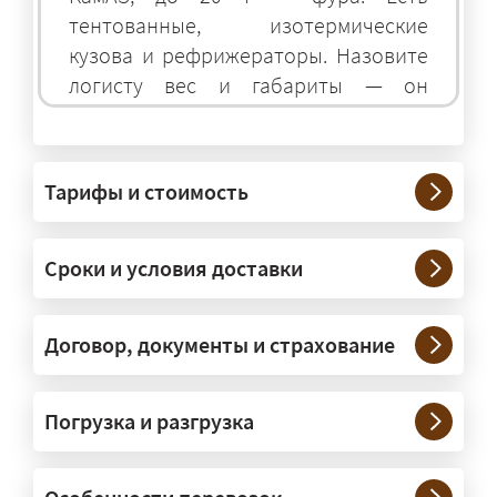
тентованные, изотермические
кузова и рефрижераторы. Назовите
логисту вес и габариты — он
подберёт оптимальный транспорт.
Грузы какого веса вы перевозите?
Тарифы и стоимость
— Штатно — от 100 кг до 20 тонн.
Мелкие партии едут догрузом,
Сроки и условия доставки
крупные — отдельной машиной.
Тяжеловесы 30–90 т организуем
через проверенных партнёров.
Договор, документы и страхование
Возите ли вы грузы по всей
Погрузка и разгрузка
России?
— Да, специализируемся на