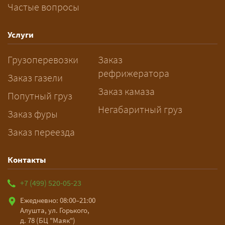
Частые вопросы
Как заказать грузоперевозку?
— Оставьте заявку с маршрутом,
Услуги
датой и параметрами груза — логист
Грузоперевозки
Заказ
рассчитает стоимость за 5–10 минут
рефрижератора
и подберёт машину. Все условия и
Заказ газели
цена фиксируются в договоре;
Заказ камаза
Попутный груз
оплата после доставки, перед
Негабаритный груз
Заказ фуры
выгрузкой.
Заказ переезда
Контакты
+7 (499) 520-05-23
Ежедневно: 08:00–21:00
Алушта, ул. Горького,
д. 78 (БЦ "Маяк")