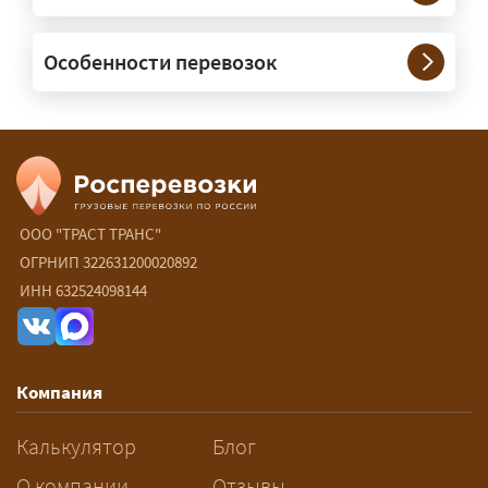
— Да, специализируемся на
Особенности перевозок
межгородних перевозках по всей
России (от 100 км). Груз едет от
адреса до адреса на одной машине,
без перегрузок. По направлениям
Калининград и Крым берём грузы от
500 кг.
ООО "ТРАСТ ТРАНС"
Есть ли сборные и попутные
ОГРНИП 322631200020892
ИНН 632524098144
перевозки?
— Да, для небольших грузов это
самый выгодный вариант — от 15 ₽/
Компания
км: ваш груз едет в машине,
следующей по маршруту, а вы
Калькулятор
Блог
платите только за своё место. Сроки
О компании
Отзывы