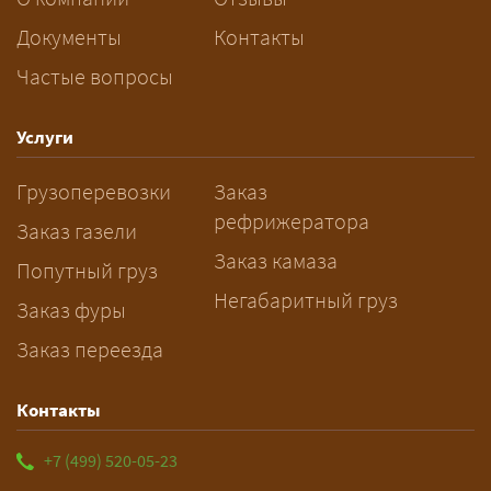
при этом дольше, чем у отдельной
машины.
Документы
Контакты
Частые вопросы
Как заказать грузоперевозку?
— Оставьте заявку с маршрутом,
Услуги
датой и параметрами груза — логист
Грузоперевозки
Заказ
рассчитает стоимость за 5–10 минут
рефрижератора
и подберёт машину. Все условия и
Заказ газели
цена фиксируются в договоре;
Заказ камаза
Попутный груз
оплата после доставки, перед
Негабаритный груз
Заказ фуры
выгрузкой.
Заказ переезда
Контакты
+7 (499) 520-05-23