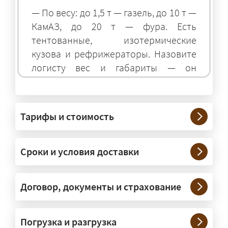
— По весу: до 1,5 т — газель, до 10 т —
КамАЗ, до 20 т — фура. Есть
тентованные, изотермические
кузова и рефрижераторы. Назовите
логисту вес и габариты — он
подберёт оптимальный транспорт.
Грузы какого веса вы перевозите?
Тарифы и стоимость
— Штатно — от 100 кг до 20 тонн.
Мелкие партии едут догрузом,
Сроки и условия доставки
крупные — отдельной машиной.
Тяжеловесы 30–90 т организуем
через проверенных партнёров.
Договор, документы и страхование
Возите ли вы грузы по всей
Погрузка и разгрузка
России?