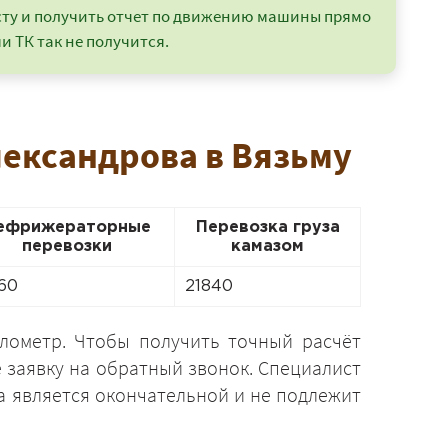
сту и получить отчет по движению машины прямо
и ТК так не получится.
лександрова в Вязьму
ефрижераторные
Перевозка груза
перевозки
камазом
60
21840
илометр. Чтобы получить точный расчёт
 заявку на обратный звонок. Специалист
на является окончательной и не подлежит