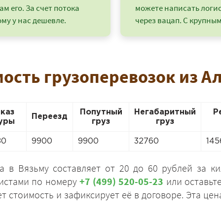
ам его. За счет потока
можете написать логи
му у нас дешевле.
через вацап. С крупным
мость грузоперевозок из А
аказ
Попутный
Негабаритный
Р
Переезд
уры
груз
груз
80
9900
9900
32760
145
+7 (499) 520-05-23
а в Вязьму составляет от 20 до 60 рублей за к
листами по номеру
+7 (499) 520-05-23
или оставьте
ет стоимость и зафиксирует её в договоре. Эта це