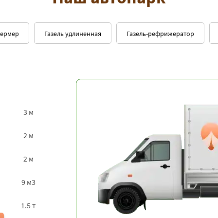
фермер
Газель удлиненная
Газель-рефрижератор
3 м
2 м
2 м
9 м3
1.5 т